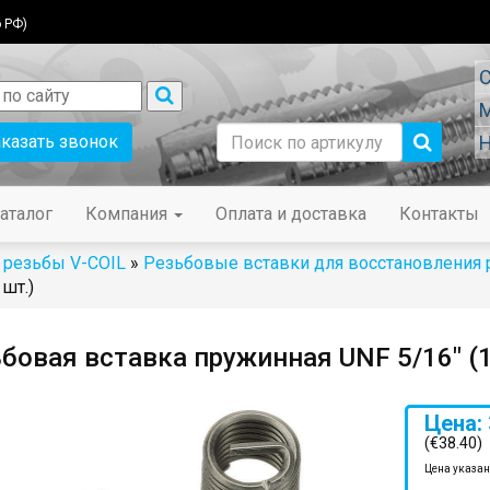
 РФ)
С
М
аказать звонок
Н
аталог
Компания
Оплата и доставка
Контакты
 резьбы V-COIL
»
Резьбовые вставки для восстановления
шт.)
бовая вставка пружинная UNF 5/16" (1
Цена: 
(€38.40)
Цена указан