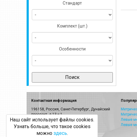
Стандарт
Комплект (шт.)
Особенности
Контактная информация
Популяр
196158, Россия, Санкт-Петербург, Дунайский
Метричес
проспект, д.13 к.1
Метриче
Наш сайт использует файлы cookies.
E-mail:
info@volkel.ru
Левые ме
Левые м
Узнать больше, что такое cookies
Санкт-Петербург:
8-800-505-40-27
можно
здесь
.
Москва: +7(499)703-23-53