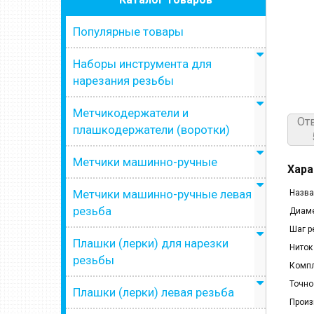
Популярные товары
Наборы инструмента для
нарезания резьбы
Метчикодержатели и
От
плашкодержатели (воротки)
Метчики машинно-ручные
Хара
Метчики машинно-ручные левая
Назва
резьба
Диаме
Шаг р
Плашки (лерки) для нарезки
Ниток
резьбы
Компл
Точно
Плашки (лерки) левая резьба
Произ