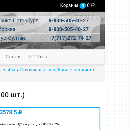
Корзина
0
0
анкт-Петербург:
8-800-505-40-27
осква:
8-800-505-40-27
ур-Султан:
+7(717)272-74-27
Статьи
ГОСТы
 резьбы
»
Пружинные резьбовые вставки
»
00 шт.)
3578.5 ₽
а без учёта НДС по курсу ЦБ на 06.08.2026