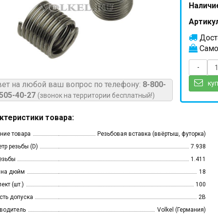
Наличи
Артикул
Доста
Само
-
куп
вет на любой ваш вопрос по телефону:
8-800-
505-40-27
(звонок на территории бесплатный!)
ктеристики товара:
ние товара
Резьбовая вставка (ввёртыш, футорка)
тр резьбы (D)
7.938
езьбы
1.411
 на дюйм
18
ект (шт.)
100
сть допуска
2B
водитель
Volkel (Германия)