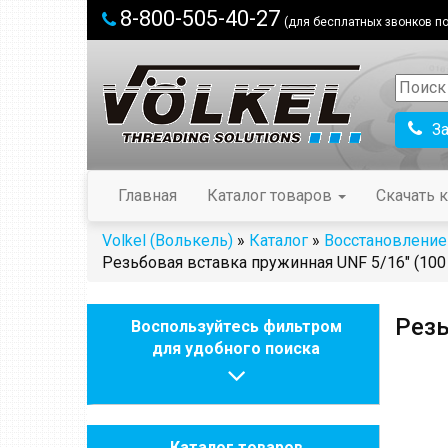
8-800-505-40-27
(для бесплатных звонков по
З
Главная
Каталог товаров
Скачать к
Volkel (Волькель)
»
Каталог
»
Восстановление
Резьбовая вставка пружинная UNF 5/16" (100 
Резь
Воспользуйтесь фильтром
для удобного поиска
Каталог товаров