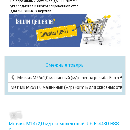
- не абразивный материал до 900 N/mm²
- углеродистая и низколегированная сталь
- для сквозных отверстий
Смежные товары
Метчик M26x1,0 машинный (м/р) левая резьба, Form B для
Метчик M26x1,0 машинный (м/р) Form B для сквозных отверст
Метчик М14x2,0 м/р комплектный JIS B-4430 HSS-