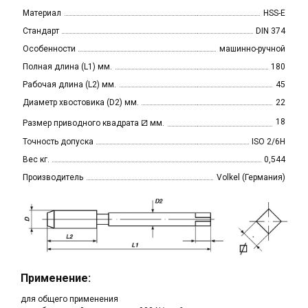
Материал
HSS-E
Стандарт
DIN 374
Особенности
машинно-ручной
Полная длина (L1) мм.
180
Рабочая длина (L2) мм.
45
Диаметр хвостовика (D2) мм.
22
⧄
18
Размер приводного квадрата
мм.
Точность допуска
ISO 2/6H
Вес кг.
0,544
Производитель
Volkel (Германия)
Применение:
для общего применения