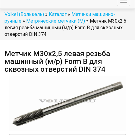
Togg
navig
Volkel (Волькель)
»
Каталог
»
Метчики машинно-
ручные
»
Метрические метчики (М)
» Метчик M30x2,5
левая резьба машинный (м/р) Form B для сквозных
отверстий DIN 374
Метчик M30x2,5 левая резьба
машинный (м/р) Form B для
сквозных отверстий DIN 374