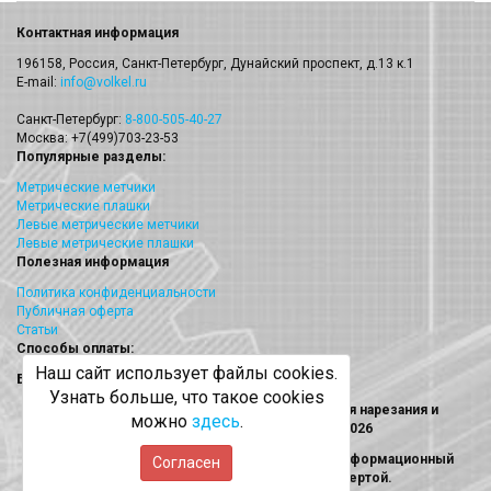
Контактная информация
196158, Россия, Санкт-Петербург, Дунайский проспект, д.13 к.1
E-mail:
info@volkel.ru
Санкт-Петербург:
8-800-505-40-27
Москва: +7(499)703-23-53
Популярные разделы:
Метрические метчики
Метрические плашки
Левые метрические метчики
Левые метрические плашки
Полезная информация
Политика конфиденциальности
Публичная оферта
Статьи
Способы оплаты:
Наш сайт использует файлы cookies.
Безналичный платеж
Узнать больше, что такое cookies
Volkel (Волкел) метчики, плашки, наборы для нарезания и
можно
здесь
.
восстановления резьбы © 2013 - 2026
Информация на сайте носит исключительно информационный
Согласен
характер и не является публичной офертой.