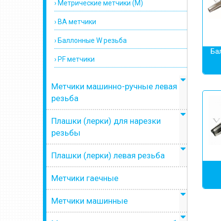
› Метрические метчики (М)
› BA метчики
› Баллонные W резьба
Ба
› PF метчики
Метчики машинно-ручные левая
резьба
Плашки (лерки) для нарезки
резьбы
Плашки (лерки) левая резьба
Метчики гаечные
Метчики машинные