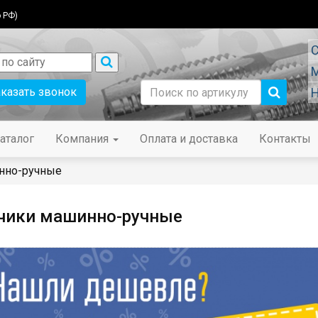
 РФ)
С
М
аказать звонок
Н
аталог
Компания
Оплата и доставка
Контакты
нно-ручные
чики машинно-ручные