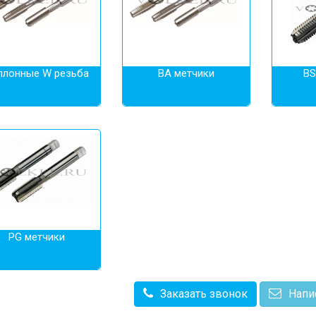
ллонные W резьба
BA метчики
BS
PG метчики
Заказать звонок
Напи