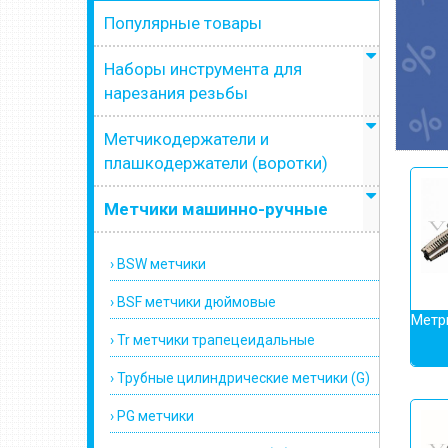
Популярные товары
Наборы инструмента для
нарезания резьбы
Метчикодержатели и
плашкодержатели (воротки)
Метчики машинно-ручные
› BSW метчики
› BSF метчики дюймовые
Метр
› Tr метчики трапецеидальные
› Трубные цилиндрические метчики (G)
› PG метчики