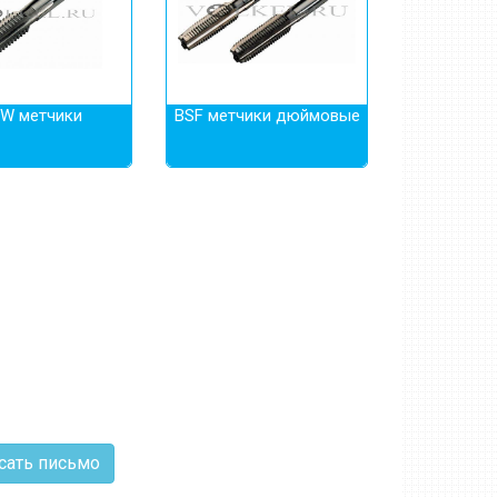
W метчики
BSF метчики дюймовые
сать письмо