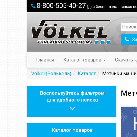
8-800-505-40-27
(для бесплатных звонков по
З
Главная
Каталог товаров
Скачать к
Volkel (Волькель)
Каталог
Метчики маши
Мет
Воспользуйтесь фильтром
для удобного поиска
Каталог товаров