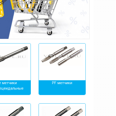
r метчики
PF метчики
ецеидальные