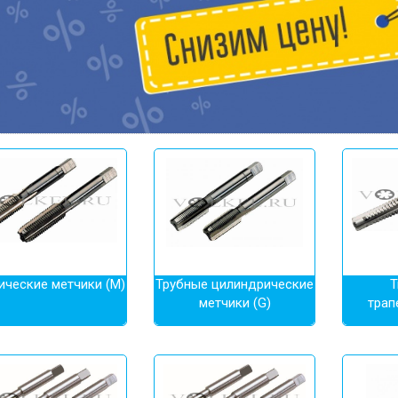
ические метчики (М)
Трубные цилиндрические
T
метчики (G)
трап