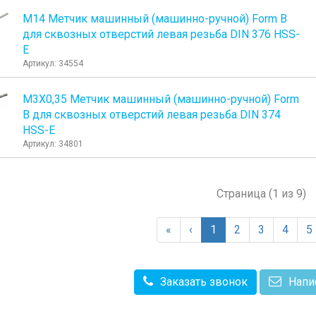
М14 Метчик машинный (машинно-ручной) Form B
для сквозных отверстий левая резьба DIN 376 HSS-
E
Артикул: 34554
М3Х0,35 Метчик машинный (машинно-ручной) Form
B для сквозных отверстий левая резьба DIN 374
HSS-E
Артикул: 34801
Страница (1 из 9)
«
‹
1
2
3
4
5
Заказать звонок
Напи