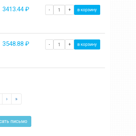
3413.44 ₽
-
+
в корзину
3548.88 ₽
-
+
в корзину
›
»
сать письмо