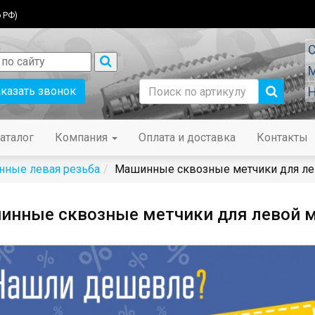
 РФ)
С
М
аказать звонок
Н
аталог
Компания
Оплата и доставка
Контакты
нные левая резьба
Машинные сквозные метчики для ле
инные сквозные метчики для левой м