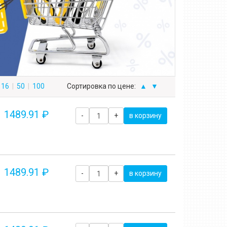
16
|
50
|
100
Сортировка по цене:
▲
▼
1489.91 ₽
-
+
в корзину
1489.91 ₽
-
+
в корзину