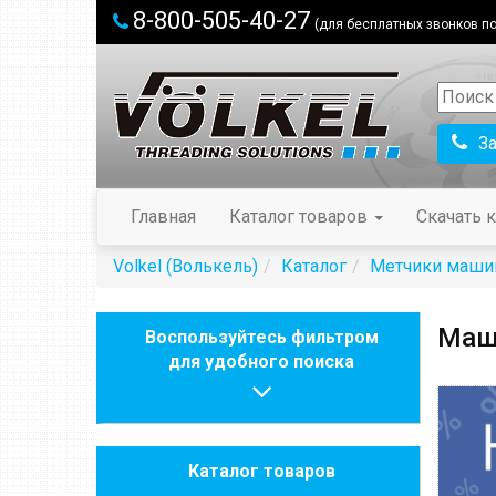
8-800-505-40-27
(для бесплатных звонков по
З
Главная
Каталог товаров
Скачать к
Volkel (Волькель)
Каталог
Метчики маши
Маш
Воспользуйтесь фильтром
для удобного поиска
Каталог товаров