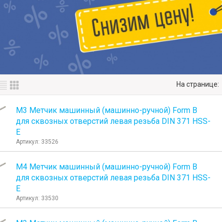
На странице:
М3 Метчик машинный (машинно-ручной) Form B
для сквозных отверстий левая резьба DIN 371 HSS-
E
Артикул: 33526
М4 Метчик машинный (машинно-ручной) Form B
для сквозных отверстий левая резьба DIN 371 HSS-
E
Артикул: 33530