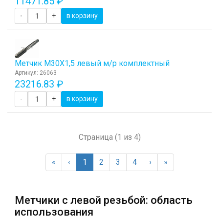
11471.85 ₽
-
+
в корзину
Метчик М30Х1,5 левый м/р комплектный
Артикул: 26063
23216.83 ₽
-
+
в корзину
Страница (1 из 4)
«
‹
1
2
3
4
›
»
Метчики с левой резьбой: область
использования