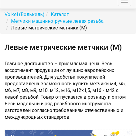
Togg
navig
Volkel (Волькель)
Каталог
Метчики машинно-ручные левая резьба
Левые метрические метчики (М)
Левые метрические метчики (М)
Главное достоинство – приемлемая цена. Весь
ассортимент продукции от лучших европейских
производителей. Для удобства покупателей
предоставлена возможность купить метчики м4, м5,
м6, м7, м8, м9, м10, м12, м16, м12х1,5, м16 - м42 с
левой резьбой. Товар отпускается в розницу и оптом.
Весь модельный ряд резьбового инструмента
изготовлен согласно требованиям отечественных и
международных стандартов.