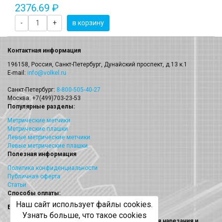
2376.69 ₽
-
+
в корзину
Контактная информация
196158, Россия, Санкт-Петербург, Дунайский проспект, д.13 к.1
E-mail:
info@volkel.ru
Санкт-Петербург:
8-800-505-40-27
Москва: +7(499)703-23-53
Популярные разделы:
Метрические метчики
Метрические плашки
Левые метрические метчики
Левые метрические плашки
Полезная информация
Политика конфиденциальности
Публичная оферта
Статьи
Способы оплаты:
Наш сайт использует файлы cookies.
Безналичный платеж
Узнать больше, что такое cookies
Volkel (Волкел) метчики, плашки, наборы для нарезания и