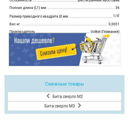
Особенности
шестигранный хвостовик
Полная длина (L1) мм.
36
⧄
1/4'
Размер приводного квадрата
мм.
Вес кг.
0,0051
Производитель
Volkel (Германия)
Смежные товары
Бита сверло М2
Бита сверло М3