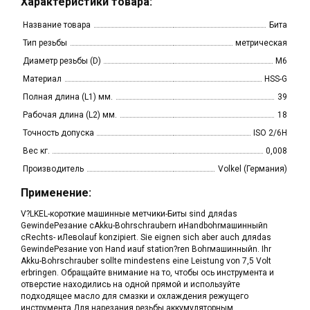
Характеристики товара:
Название товара
Бита
Тип резьбы
метрическая
Диаметр резьбы (D)
M6
Материал
HSS-G
Полная длина (L1) мм.
39
Рабочая длина (L2) мм.
18
Точность допуска
ISO 2/6H
Вес кг.
0,008
Производитель
Volkel (Германия)
Применение:
V?LKEL-короткие машинные метчики-Биты sind дляdas
GewindeРезание cAkku-Bohrschraubern иHandbohrмашинныйn
cRechts- иЛевоlauf konzipiert. Sie eignen sich aber auch дляdas
GewindeРезание von Hand иauf station?ren Bohrмашинныйn. Ihr
Akku-Bohrschrauber sollte mindestens eine Leistung von 7,5 Volt
erbringen. Обращайте внимание на то, чтобы ось инструмента и
отверстие находились на одной прямой и используйте
подходящее масло для смазки и охлаждения режущего
инструмента.Для нарезания резьбы аккумуляторным