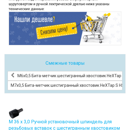
шуруповертом и ручной лектрической дрелью ниже указаны
технические данные:
Смежные товары
М6х0,5 Бита-метчик шестигранный хвостовик HeХTap S H
М7х0,5 Бита-метчик шестигранный хвостовик HeХTap S HSS-
М 36 х 3,0 Ручной установочный шпиндель для
резьбовых вставок с шестигранным хвостовиком