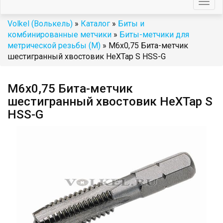
Togg
navig
Volkel (Волькель)
»
Каталог
»
Биты и
комбинированные метчики
»
Биты-метчики для
метрической резьбы (M)
» М6х0,75 Бита-метчик
шестигранный хвостовик HeХTap S HSS-G
М6х0,75 Бита-метчик
шестигранный хвостовик HeХTap S
HSS-G