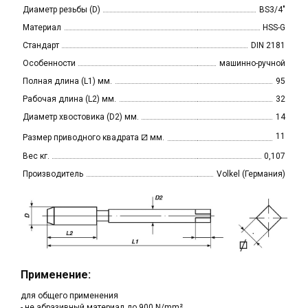
Диаметр резьбы (D)
BS3/4"
Материал
HSS-G
Стандарт
DIN 2181
Особенности
машинно-ручной
Полная длина (L1) мм.
95
Рабочая длина (L2) мм.
32
Диаметр хвостовика (D2) мм.
14
⧄
11
Размер приводного квадрата
мм.
Вес кг.
0,107
Производитель
Volkel (Германия)
Применение:
для общего применения
- не абразивный материал до 900 N/mm²