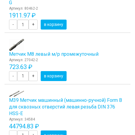
G
Артикул: 80462-2
1911.97 ₽
-
+
в корзину
Метчик М8 левый м/р промежуточный
Артикул: 27042-2
723.63 ₽
-
+
в корзину
М39 Метчик машинный (машинно-ручной) Form B
для сквозных отверстий левая резьба DIN 376
HSS-E
Артикул: 34584
44794.83 ₽