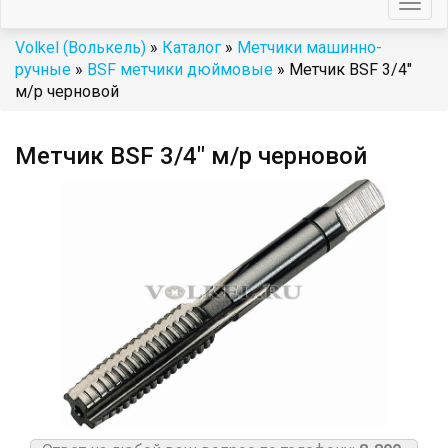
Togg
navig
Volkel (Волькель)
»
Каталог
»
Метчики машинно-
ручные
»
BSF метчики дюймовые
» Метчик BSF 3/4"
м/р черновой
Метчик BSF 3/4" м/р черновой