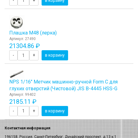
-
+
в корзину
Плашка М48 (лерка)
Артикул: 27490
21304.86 ₽
-
+
в корзину
NPS 1/16" Метчик машинно-ручной Form C для
глухих отверстий (Чистовой) JIS B-4445 HSS-G
Артикул: 99402
2185.11 ₽
-
+
в корзину
Контактная информация
196158, Россия, Санкт-Петербург, Дунайский проспект, д.13 к.1