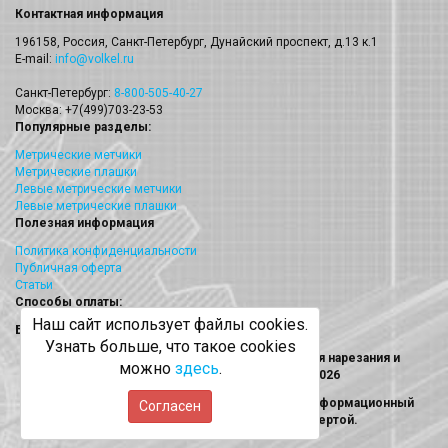
Контактная информация
196158, Россия, Санкт-Петербург, Дунайский проспект, д.13 к.1
E-mail:
info@volkel.ru
Санкт-Петербург:
8-800-505-40-27
Москва: +7(499)703-23-53
Популярные разделы:
Метрические метчики
Метрические плашки
Левые метрические метчики
Левые метрические плашки
Полезная информация
Политика конфиденциальности
Публичная оферта
Статьи
Способы оплаты:
Наш сайт использует файлы cookies.
Безналичный платеж
Узнать больше, что такое cookies
Volkel (Волкел) метчики, плашки, наборы для нарезания и
можно
здесь
.
восстановления резьбы © 2013 - 2026
Информация на сайте носит исключительно информационный
Согласен
характер и не является публичной офертой.