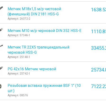
Метчик М18x1,5 м/р чистовой
1638.5
(финишный) DIN 2181 HSS-G
Артикул: 26372-2
Метчик М10 м/р черновой DIN 352 HSS-E
1110.8
Артикул: 57346-1
Метчик TR 22Х5 трапецеидальный
33455.
черновой HSS-G
Артикул: 25140-1
PG 42х16 Метчик черновой
25734.
Артикул: 25742-1
Резьбовая вставка пружинная BSF 1" (10
7122.2
шт.)
Артикул: 08576