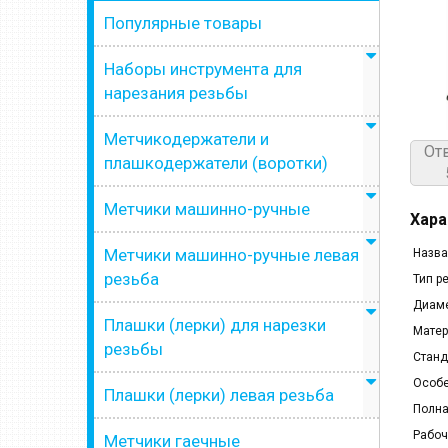
Популярные товары
Наборы инструмента для
нарезания резьбы
Метчикодержатели и
От
плашкодержатели (воротки)
Метчики машинно-ручные
Хара
Метчики машинно-ручные левая
Назва
резьба
Тип р
Диаме
Плашки (лерки) для нарезки
Матер
резьбы
Станд
Особе
Плашки (лерки) левая резьба
Полна
Рабоч
Метчики гаечные