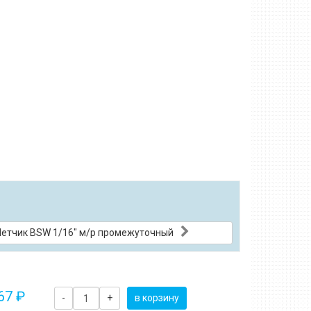
етчик BSW 1/16" м/р промежуточный
67 ₽
-
+
в корзину