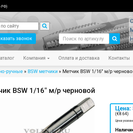
 РФ)
С
М
аказать звонок
Н
аталог
Компания
Оплата и доставка
Контакты
но-ручные
»
BSW метчики
» Метчик BSW 1/16" м/р черново
ик BSW 1/16" м/р черновой
Цена: 
(€8.64)
Цена указан
Наличи