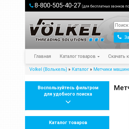
8-800-505-40-27
(для бесплатных звонков по
З
Главная
Каталог товаров
Скачать к
Volkel (Волькель)
»
Каталог
»
Метчики машин
Метч
Воспользуйтесь фильтром
для удобного поиска
Каталог товаров