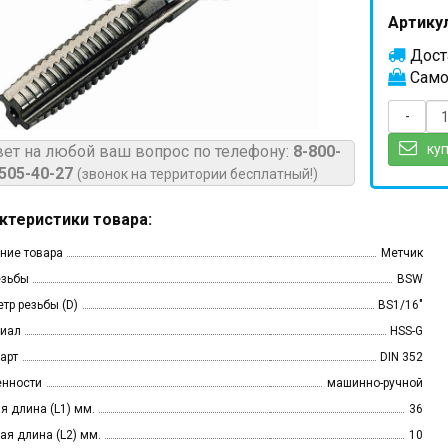
Артикул
Доста
Само
-
куп
вет на любой ваш вопрос по телефону:
8-800-
505-40-27
(звонок на территории бесплатный!)
ктеристики товара:
ние товара
Метчик
езьбы
BSW
тр резьбы (D)
BS1/16"
иал
HSS-G
арт
DIN 352
нности
машинно-ручной
я длина (L1) мм.
36
ая длина (L2) мм.
10