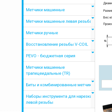
Диаме
Метчики машинные
Разме
Вес кг
Метчики машинные левая резьба
Произ
Метчики ручные
Восстановление резьбы V-COIL
PEVO - бюджетная серия
Метчики машинные
трапецеидальные (TR)
Биты и комбинированные метчики
Наборы инструмента для нарезки
левой резьбы