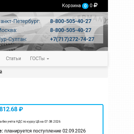
Корзина
0
0
анкт-Петербург:
8-800-505-40-27
осква:
8-800-505-40-27
ур-Султан:
+7(717)272-74-27
Статьи
ГОСТы
й
812.68 ₽
а без учёта НДС по курсу ЦБ на 07.08.2026
е:
планируется поступление 02.09.2026