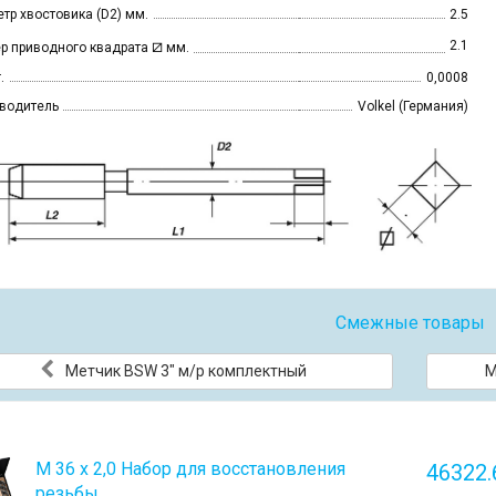
тр хвостовика (D2) мм.
2.5
⧄
2.1
р приводного квадрата
мм.
.
0,0008
водитель
Volkel (Германия)
Смежные товары
Метчик BSW 3" м/р комплектный
М
М 36 х 2,0 Набор для восстановления
46322.
резьбы