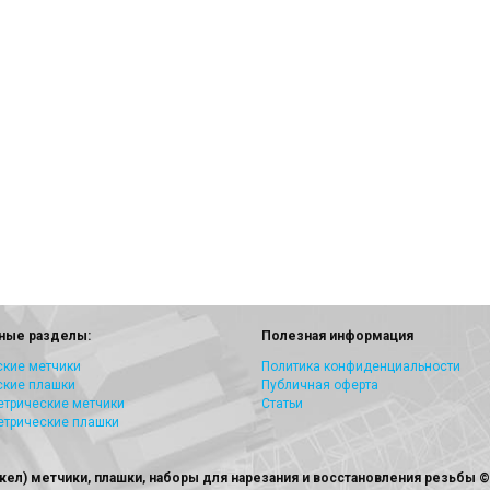
ные разделы:
Полезная информация
кие метчики
Политика конфиденциальности
ские плашки
Публичная оферта
трические метчики
Статьи
етрические плашки
лкел) метчики, плашки, наборы для нарезания и восстановления резьбы © 