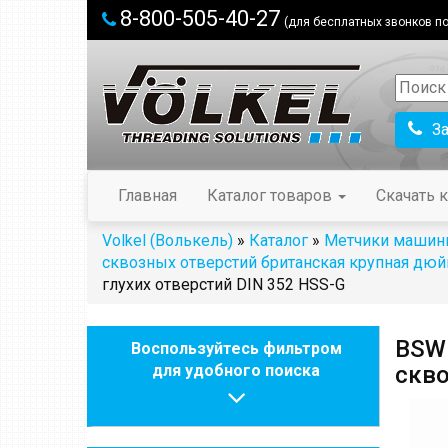
8-800-505-40-27
(для бесплатных звонков по
З
Главная
Каталог товаров
Скачать к
Volkel (Волькель)
»
Каталог
»
Метчики машин
сквозных отверстий британская крупная дюй
глухих отверстий DIN 352 HSS-G
BSW 
Воспользуйтесь фильтром
для удобного поиска
скво