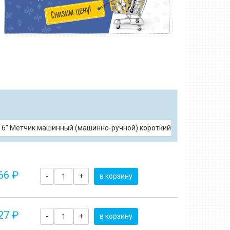
сквозных и глухих отверстий DIN 352 HSS-G
6" Метчик машинный (машинно-ручной) короткий Form D для сквозн
66 ₽
-
+
в корзину
27 ₽
-
+
в корзину