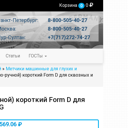
Корзина
0
0
анкт-Петербург:
8-800-505-40-27
осква:
8-800-505-40-27
ур-Султан:
+7(717)272-74-27
Статьи
ГОСТы
й
»
Метчики машинные для глухих и
-ручной) короткий Form D для сквозных и
ой) короткий Form D для
G
569.06 ₽