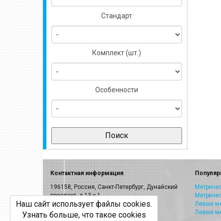
Стандарт
Комплект (шт.)
Особенности
Контактная информация
Популяр
196158, Россия, Санкт-Петербург, Дунайский
Метричес
проспект, д.13 к.1
Метриче
Наш сайт использует файлы cookies.
E-mail:
info@volkel.ru
Левые ме
Левые м
Узнать больше, что такое cookies
Санкт-Петербург:
8-800-505-40-27