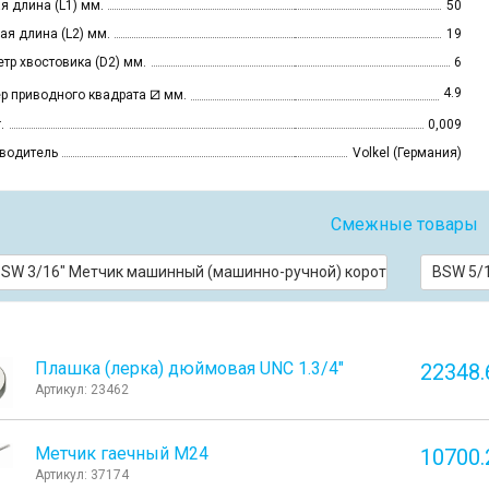
я длина (L1) мм.
50
ая длина (L2) мм.
19
тр хвостовика (D2) мм.
6
⧄
4.9
р приводного квадрата
мм.
.
0,009
водитель
Volkel (Германия)
Смежные товары
SW 3/16" Метчик машинный (машинно-ручной) короткий Form D для 
BSW 5/1
Плашка (лерка) дюймовая UNC 1.3/4"
22348.
Артикул: 23462
Метчик гаечный M24
10700.
Артикул: 37174