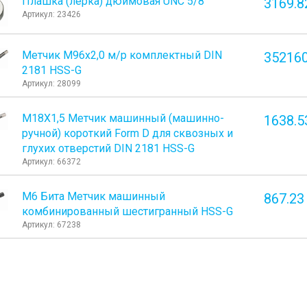
Плашка (лерка) дюймовая UNC 5/8"
3169.8
Артикул: 23426
Метчик М96x2,0 м/р комплектный DIN
352160
2181 HSS-G
Артикул: 28099
М18Х1,5 Метчик машинный (машинно-
1638.5
ручной) короткий Form D для сквозных и
глухих отверстий DIN 2181 HSS-G
Артикул: 66372
М6 Бита Метчик машинный
867.23
комбинированный шестигранный HSS-G
Артикул: 67238