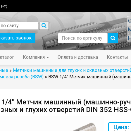
 РФ)
С
М
аказать звонок
Н
аталог
Компания
Оплата и доставка
Контакты
ные
»
Метчики машинные для глухих и сквозных отверсти
мовая резьба (BSW)
» BSW 1/4" Метчик машинный (машинно
1/4" Метчик машинный (машинно-ручн
зных и глухих отверстий DIN 352 HSS-
Цена: 