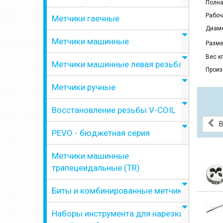
Полна
Рабоч
Метчики гаечные
Диаме
Метчики машинные
Разме
Вес кг
Метчики машинные левая резьба
Произ
Метчики ручные
Восстановление резьбы V-COIL
B
PEVO - бюджетная серия
Метчики машинные
трапецеидальные (TR)
Биты и комбинированные метчики
Наборы инструмента для нарезки