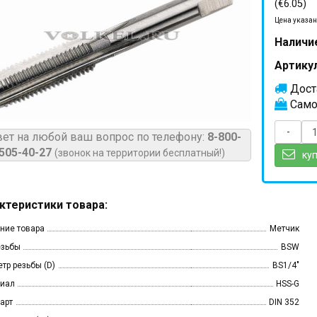
(€6.05)
Цена указан
Наличи
Артикул
Доста
Само
-
вет на любой ваш вопрос по телефону:
8-800-
505-40-27
(звонок на территории бесплатный!)
куп
ктеристики товара:
ние товара
Метчик
езьбы
BSW
тр резьбы (D)
BS1/4"
иал
HSS-G
арт
DIN 352