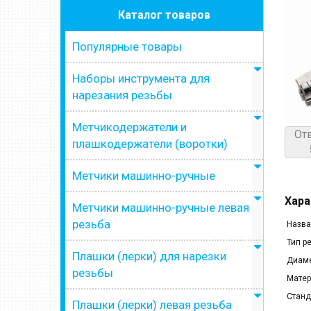
Каталог товаров
Популярные товары
Наборы инструмента для
нарезания резьбы
Метчикодержатели и
От
плашкодержатели (воротки)
Метчики машинно-ручные
Хара
Метчики машинно-ручные левая
резьба
Назва
Тип р
Плашки (лерки) для нарезки
Диаме
резьбы
Матер
Станд
Плашки (лерки) левая резьба