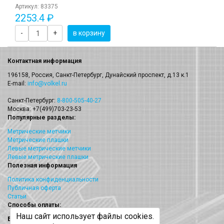
Артикул: 83375
2253.4 ₽
-
+
в корзину
Контактная информация
196158, Россия, Санкт-Петербург, Дунайский проспект, д.13 к.1
E-mail:
info@volkel.ru
Санкт-Петербург:
8-800-505-40-27
Москва: +7(499)703-23-53
Популярные разделы:
Метрические метчики
Метрические плашки
Левые метрические метчики
Левые метрические плашки
Полезная информация
Политика конфиденциальности
Публичная оферта
Статьи
Способы оплаты:
Наш сайт использует файлы cookies.
Безналичный платеж