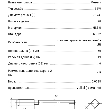
Название товара
Метчик
Тип резьбы
BSW
Диаметр резьбы (D)
BS1/4"
Ниток на дюйм
20
Материал
HSS-G
Стандарт
DIN 352
машинно-ручной, левая резьба
Особенности
(LH)
Полная длина (L1) мм.
50
Рабочая длина (L2) мм.
19
Диаметр хвостовика (D2) мм.
6
⧄
Размер приводного квадрата
4.9
мм.
Вес кг.
0,0088
Производитель
Volkel (Германия)