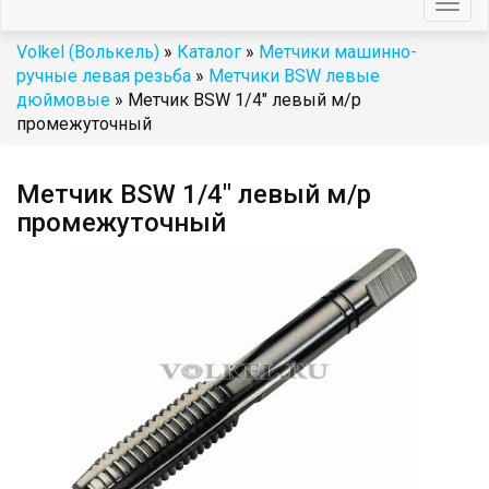
Togg
navig
Volkel (Волькель)
»
Каталог
»
Метчики машинно-
ручные левая резьба
»
Метчики BSW левые
дюймовые
» Метчик BSW 1/4" левый м/р
промежуточный
Метчик BSW 1/4" левый м/р
промежуточный