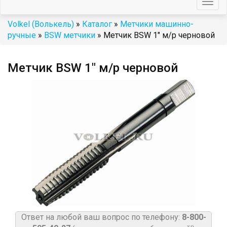
Togg
navig
Volkel (Волькель)
»
Каталог
»
Метчики машинно-
ручные
»
BSW метчики
» Метчик BSW 1" м/р черновой
Метчик BSW 1" м/р черновой
Ответ на любой ваш вопрос по телефону:
8-800-