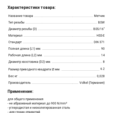
Характеристики товара:
Название товара
Метчик
Тип резьбы
BSW
Диаметр резьбы (D)
BS5/16"
Материал
HSS-E
Стандарт
DIN 371
Полная длина (L1) мм.
90
Рабочая длина (L2) мм.
14
Диаметр хвостовика (D2) мм.
8
⧄
6.2
Размер приводного квадрата
мм.
Вес кг.
0,028
Производитель
Volkel (Германия)
Применение:
для общего применения
- не абразивный материал до 900 N/mm²
- углеродистая и низколегированная сталь
- для глухих отверстий