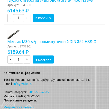
глухих отверстий (Чистовой) JIS B-4430 HSS-G
Артикул: 91406-3
6145.63 ₽
-
+
в корзину
Метчик М30 м/р промежуточный DIN 352 HSS-G
Артикул: 27378-2
5189.64 ₽
-
+
в корзину
Контактная информация
196158, Россия, Санкт-Петербург, Дунайский проспект, д.13 к.1
E-mail:
info@volkel.ru
Санкт-Петербург:
8-800-505-40-27
Москва: +7(499)703-23-53
Популярные разделы:
Метрические метчики