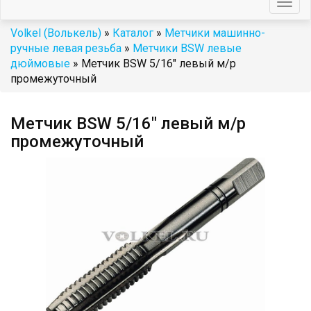
Togg
navig
Volkel (Волькель)
»
Каталог
»
Метчики машинно-
ручные левая резьба
»
Метчики BSW левые
дюймовые
» Метчик BSW 5/16" левый м/р
промежуточный
Метчик BSW 5/16" левый м/р
промежуточный