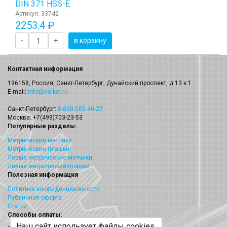
DIN 371 HSS-E
Артикул: 33742
2253.4 ₽
-
+
в корзину
Контактная информация
196158, Россия, Санкт-Петербург, Дунайский проспект, д.13 к.1
E-mail:
info@volkel.ru
Санкт-Петербург:
8-800-505-40-27
Москва: +7(499)703-23-53
Популярные разделы:
Метрические метчики
Метрические плашки
Левые метрические метчики
Левые метрические плашки
Полезная информация
Политика конфиденциальности
Публичная оферта
Статьи
Способы оплаты:
Наш сайт использует файлы cookies.