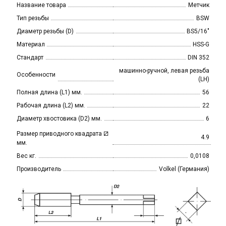
Название товара
Метчик
Тип резьбы
BSW
Диаметр резьбы (D)
BS5/16"
Материал
HSS-G
Стандарт
DIN 352
машинно-ручной, левая резьба
Особенности
(LH)
Полная длина (L1) мм.
56
Рабочая длина (L2) мм.
22
Диаметр хвостовика (D2) мм.
6
⧄
Размер приводного квадрата
4.9
мм.
Вес кг.
0,0108
Производитель
Volkel (Германия)