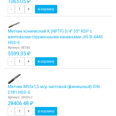
1065.05 ₽
-
+
в корзину
Метчик конический K (NPTF) 3/4" 35° RSP с
винтовыми стружечными канавками JIS B-4445
HSS-E
Артикул: 98780
5599.35 ₽
-
+
в корзину
Метчик М55x1,5 м/р чистовой (финишный) DIN
2181 HSS-G
Артикул: 28005-2
28406.48 ₽
-
+
в корзину