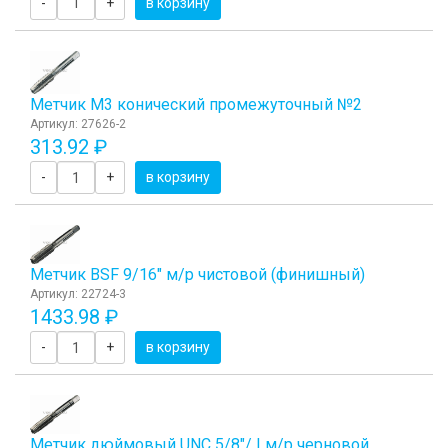
-
+
в корзину
Метчик M3 конический промежуточный №2
Артикул: 27626-2
313.92 ₽
-
+
в корзину
Метчик BSF 9/16" м/р чистовой (финишный)
Артикул: 22724-3
1433.98 ₽
-
+
в корзину
Метчик дюймовый UNC 5/8"/ I м/р черновой