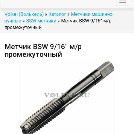
Togg
navig
Volkel (Волькель)
»
Каталог
»
Метчики машинно-
ручные
»
BSW метчики
» Метчик BSW 9/16" м/р
промежуточный
Метчик BSW 9/16" м/р
промежуточный