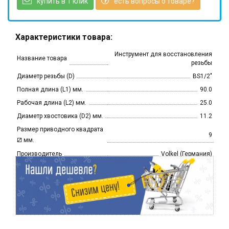
купить в 1 клик
есть вопросы о товаре?
Характеристики товара:
Инструмент для восстановления
Название товара
резьбы
Диаметр резьбы (D)
BS1/2"
Полная длина (L1) мм.
90.0
Рабочая длина (L2) мм.
25.0
Диаметр хвостовика (D2) мм.
11.2
Размер приводного квадрата
9
⧄
мм.
Производитель
Volkel (Германия)