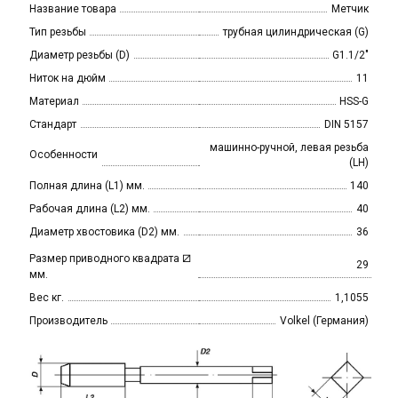
Название товара
Метчик
Тип резьбы
трубная цилиндрическая (G)
Диаметр резьбы (D)
G1.1/2"
Ниток на дюйм
11
Материал
HSS-G
Стандарт
DIN 5157
машинно-ручной, левая резьба
Особенности
(LH)
Полная длина (L1) мм.
140
Рабочая длина (L2) мм.
40
Диаметр хвостовика (D2) мм.
36
⧄
Размер приводного квадрата
29
мм.
Вес кг.
1,1055
Производитель
Volkel (Германия)