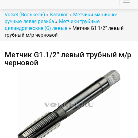
Togg
navig
Volkel (Волькель)
»
Каталог
»
Метчики машинно-
ручные левая резьба
»
Метчики трубные
цилиндрические (G) левые
» Метчик G1.1/2" левый
трубный м/р черновой
Метчик G1.1/2" левый трубный м/р
черновой