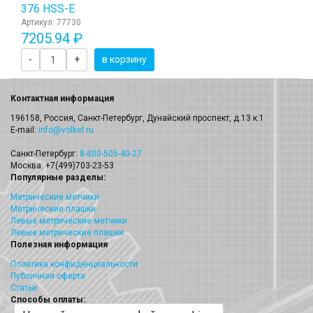
376 HSS-E
Артикул: 77730
7205.94 ₽
-
+
в корзину
Контактная информация
196158, Россия, Санкт-Петербург, Дунайский проспект, д.13 к.1
E-mail:
info@volkel.ru
Санкт-Петербург:
8-800-505-40-27
Москва: +7(499)703-23-53
Популярные разделы:
Метрические метчики
Метрические плашки
Левые метрические метчики
Левые метрические плашки
Полезная информация
Политика конфиденциальности
Публичная оферта
Статьи
Способы оплаты: