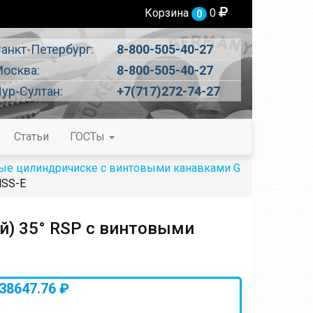
Корзина
0
0
анкт-Петербург:
8-800-505-40-27
осква:
8-800-505-40-27
ур-Султан:
+7(717)272-74-27
Статьи
ГОСТы
ые цилиндричиске с винтовыми канавками G
HSS-E
й) 35° RSP с винтовыми
38647.76 ₽
)