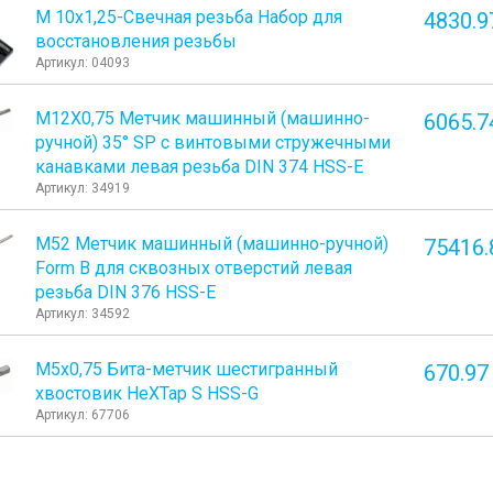
М 10х1,25-Свечная резьба Набор для
4830.9
восстановления резьбы
Артикул: 04093
М12Х0,75 Метчик машинный (машинно-
6065.7
ручной) 35° SP с винтовыми стружечными
канавками левая резьба DIN 374 HSS-E
Артикул: 34919
М52 Метчик машинный (машинно-ручной)
75416.
Form B для сквозных отверстий левая
резьба DIN 376 HSS-E
Артикул: 34592
М5х0,75 Бита-метчик шестигранный
670.97
хвостовик HeХTap S HSS-G
Артикул: 67706