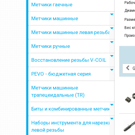
Рабоч
Метчики гаечные
Диаме
Метчики машинные
Разме
Вес кг
Метчики машинные левая резьба
Произ
Метчики ручные
Восстановление резьбы V-COIL
G
PEVO - бюджетная серия
Метчики машинные
трапецеидальные (TR)
Биты и комбинированные метчики
Наборы инструмента для нарезки
левой резьбы