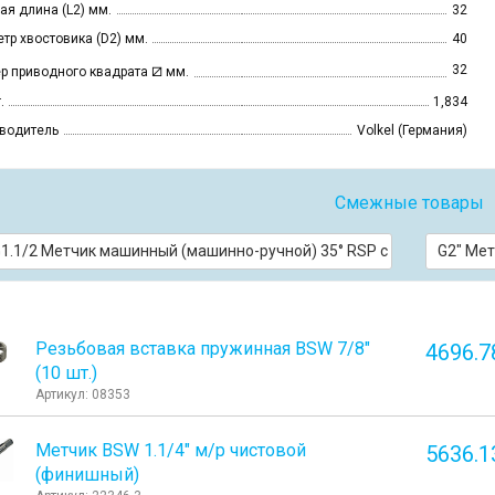
ая длина (L2) мм.
32
тр хвостовика (D2) мм.
40
⧄
32
р приводного квадрата
мм.
.
1,834
водитель
Volkel (Германия)
Смежные товары
1.1/2 Метчик машинный (машинно-ручной) 35° RSP с винтовыми с
G2" Ме
Резьбовая вставка пружинная BSW 7/8"
4696.7
(10 шт.)
Артикул: 08353
Метчик BSW 1.1/4" м/р чистовой
5636.1
(финишный)