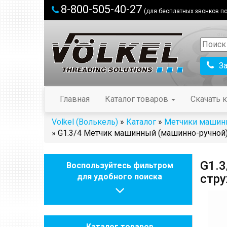
8-800-505-40-27
(для бесплатных звонков по
З
Главная
Каталог товаров
Скачать к
Volkel (Волькель)
»
Каталог
»
Метчики машин
» G1.3/4 Метчик машинный (машинно-ручной
G1.3
Воспользуйтесь фильтром
для удобного поиска
стр
Каталог товаров