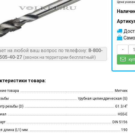
Цена указан
Наличи
Артикул
Доста
Само
-
вет на любой ваш вопрос по телефону:
8-800-
505-40-27
(звонок на территории бесплатный!)
куп
ктеристики товара:
ние товара
Метчик
езьбы
трубная цилиндрическая (G)
тр резьбы (D)
G1.3/4"
иал
HSS-E
арт
DIN 5156
я длина (L1) мм.
190