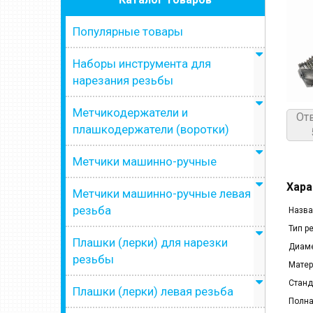
Популярные товары
Наборы инструмента для
нарезания резьбы
Метчикодержатели и
От
плашкодержатели (воротки)
Метчики машинно-ручные
Хара
Метчики машинно-ручные левая
резьба
Назва
Тип р
Плашки (лерки) для нарезки
Диаме
резьбы
Матер
Станд
Плашки (лерки) левая резьба
Полна