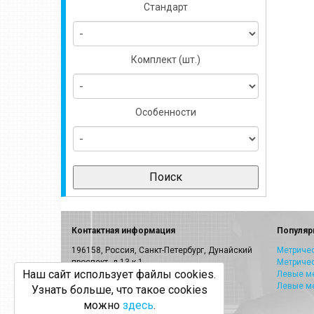
Стандарт
Комплект (шт.)
Особенности
Контактная информация
Популяр
196158, Россия, Санкт-Петербург, Дунайский
Метричес
проспект, д.13 к.1
Метриче
Наш сайт использует файлы cookies.
E-mail:
info@volkel.ru
Левые ме
Левые м
Узнать больше, что такое cookies
Санкт-Петербург:
8-800-505-40-27
можно
здесь
.
Москва: +7(499)703-23-53