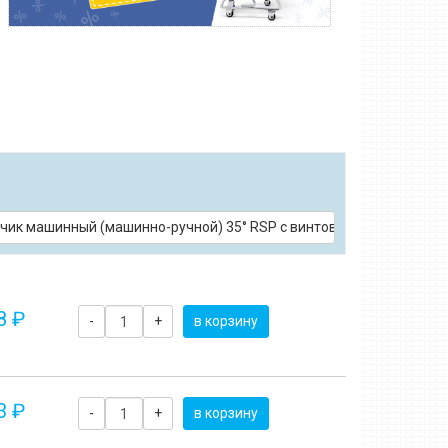
тружечными канавками DIN 5156 HSS-E
тчик машинный (машинно-ручной) 35° RSP с винтовыми стружечным
8 ₽
-
+
в корзину
3 ₽
-
+
в корзину