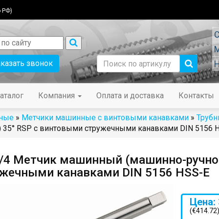
 РФ)
С
М
аказать звонок
Н
аталог
Компания
Оплата и доставка
Контакты
ные
»
Метчики машинные с винтовыми канавками
»
Трубн
) 35° RSP с винтовыми стружечными канавками DIN 5156 
/4 Метчик машинный (машинно-ручно
ужечными канавками DIN 5156 HSS-E
Цена: 
(€414.72