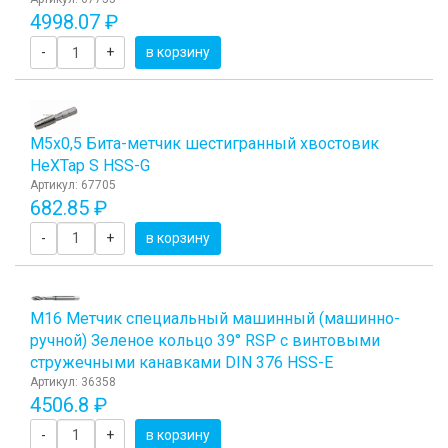
4998.07 ₽
-
+
в корзину
М5х0,5 Бита-метчик шестигранный хвостовик
HeХTap S HSS-G
Артикул: 67705
682.85 ₽
-
+
в корзину
М16 Метчик специальный машинный (машинно-
ручной) Зеленое кольцо 39° RSP с винтовыми
стружечными канавками DIN 376 HSS-E
Артикул: 36358
4506.8 ₽
-
+
в корзину