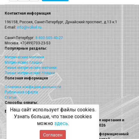
Контактная информация
196158, Россия, Санкт-Петербург, Дунайский проспект, д.13 к.1
E-mail:
info@volkel.ru
Санкт-Петербург:
8-800-505-40-27
Москва: +7(499)703-23-53
Популярные разделы:
Метрические метчики
Метрические плашки
Левые метрические метчики
Левые метрические плашки
Полезная информация
Политика конфиденциальности
Публичная оферта
Статьи
Способы оплаты:
Наш сайт использует файлы cookies.
Безналичный платеж
Узнать больше, что такое cookies
Volkel (Волкел) метчики, плашки, наборы для нарезания и
можно
здесь
.
восстановления резьбы © 2013 - 2026
Информация на сайте носит исключительно информационный
Согласен