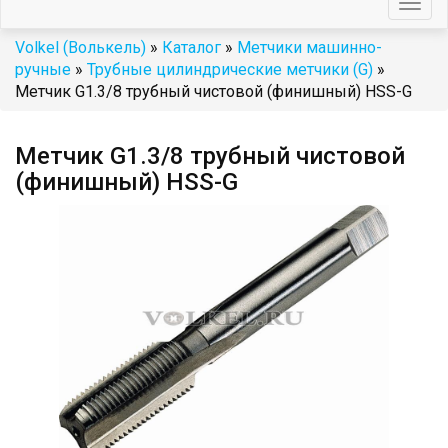
Togg
navig
Volkel (Волькель)
»
Каталог
»
Метчики машинно-
ручные
»
Трубные цилиндрические метчики (G)
»
Метчик G1.3/8 трубный чистовой (финишный) HSS-G
Метчик G1.3/8 трубный чистовой
(финишный) HSS-G