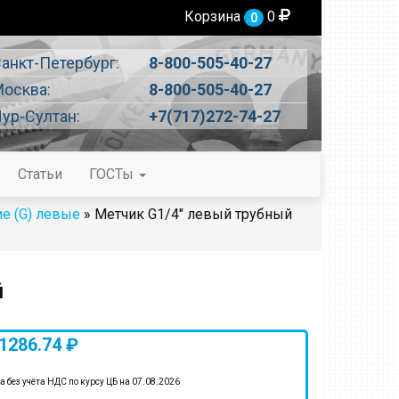
Корзина
0
0
анкт-Петербург:
8-800-505-40-27
осква:
8-800-505-40-27
ур-Султан:
+7(717)272-74-27
Статьи
ГОСТы
е (G) левые
» Метчик G1/4" левый трубный
й
1286.74 ₽
а без учёта НДС по курсу ЦБ на 07.08.2026