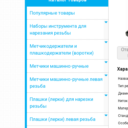
Популярные товары
Наборы инструмента для
нарезания резьбы
Метчикодержатели и
От
плашкодержатели (воротки)
Метчики машинно-ручные
Хара
Метчики машинно-ручные левая
Назва
резьба
Тип р
Диаме
Плашки (лерки) для нарезки
Ниток
резьбы
Матер
Станд
Плашки (лерки) левая резьба
Особе