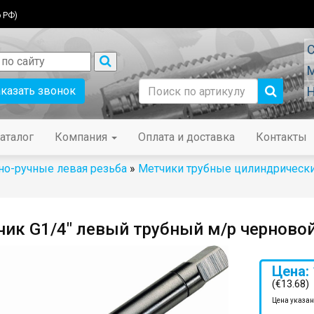
 РФ)
С
М
аказать звонок
Н
аталог
Компания
Оплата и доставка
Контакты
о-ручные левая резьба
»
Метчики трубные цилиндрически
ик G1/4" левый трубный м/р черново
Цена: 
(€13.68)
Цена указан