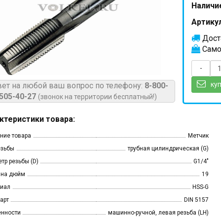
Наличи
Артикул
Доста
Само
-
куп
вет на любой ваш вопрос по телефону:
8-800-
505-40-27
(звонок на территории бесплатный!)
ктеристики товара:
ние товара
Метчик
езьбы
трубная цилиндрическая (G)
тр резьбы (D)
G1/4"
 на дюйм
19
иал
HSS-G
арт
DIN 5157
нности
машинно-ручной, левая резьба (LH)