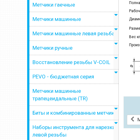
Полна
Метчики гаечные
Рабоч
Метчики машинные
Диаме
Разме
Метчики машинные левая резьба
Вес кг
Произ
Метчики ручные
Восстановление резьбы V-COIL
PEVO - бюджетная серия
Метчики машинные
трапецеидальные (TR)
Биты и комбинированные метчики
М
Наборы инструмента для нарезки
левой резьбы