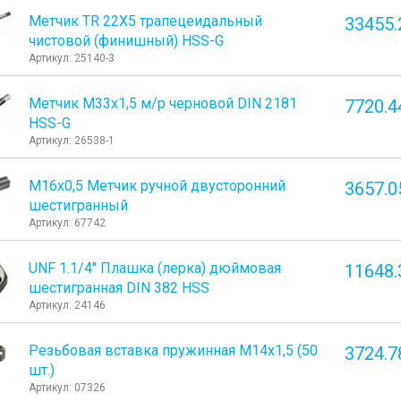
Метчик TR 22Х5 трапецеидальный
33455.
чистовой (финишный) HSS-G
Артикул: 25140-3
Метчик М33x1,5 м/р черновой DIN 2181
7720.4
HSS-G
Артикул: 26538-1
М16х0,5 Метчик ручной двусторонний
3657.0
шестигранный
Артикул: 67742
UNF 1.1/4" Плашка (лерка) дюймовая
11648.
шестигранная DIN 382 HSS
Артикул: 24146
Резьбовая вставка пружинная M14x1,5 (50
3724.7
шт.)
Артикул: 07326