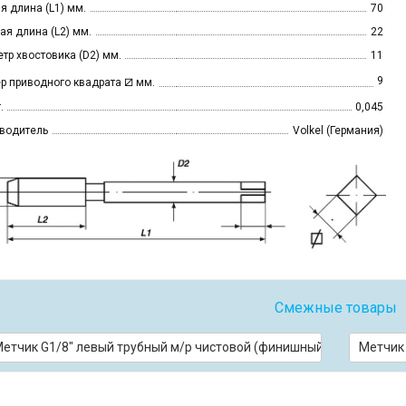
я длина (L1) мм.
70
ая длина (L2) мм.
22
тр хвостовика (D2) мм.
11
⧄
9
р приводного квадрата
мм.
.
0,045
водитель
Volkel (Германия)
Смежные товары
етчик G1/8" левый трубный м/р чистовой (финишный)
Метчик