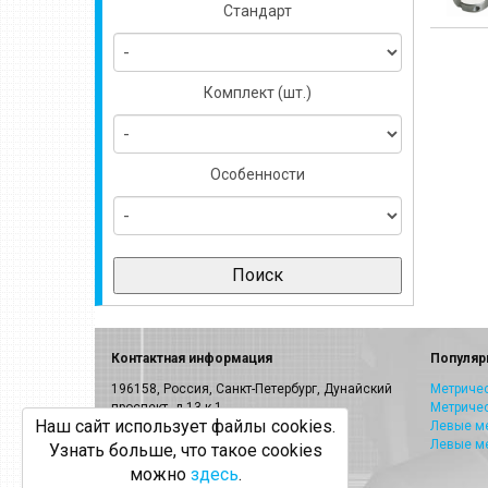
Стандарт
Комплект (шт.)
Особенности
Контактная информация
Популяр
196158, Россия, Санкт-Петербург, Дунайский
Метричес
проспект, д.13 к.1
Метриче
Наш сайт использует файлы cookies.
E-mail:
info@volkel.ru
Левые ме
Левые м
Узнать больше, что такое cookies
Санкт-Петербург:
8-800-505-40-27
можно
здесь
.
Москва: +7(499)703-23-53