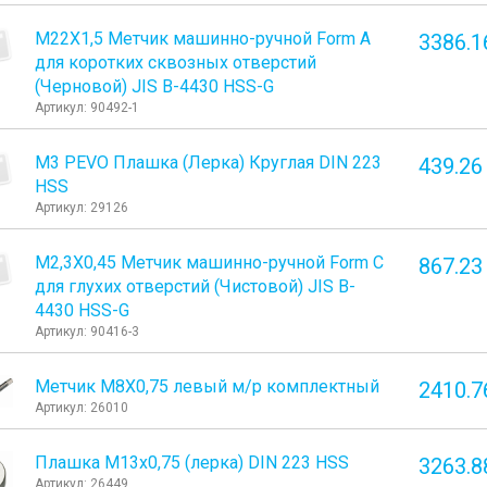
М22Х1,5 Метчик машинно-ручной Form A
3386.1
для коротких сквозных отверстий
(Черновой) JIS B-4430 HSS-G
Артикул: 90492-1
М3 PEVO Плашка (Лерка) Круглая DIN 223
439.26
HSS
Артикул: 29126
М2,3Х0,45 Метчик машинно-ручной Form C
867.23
для глухих отверстий (Чистовой) JIS B-
4430 HSS-G
Артикул: 90416-3
Метчик М8Х0,75 левый м/р комплектный
2410.7
Артикул: 26010
Плашка М13x0,75 (лерка) DIN 223 HSS
3263.8
Артикул: 26449