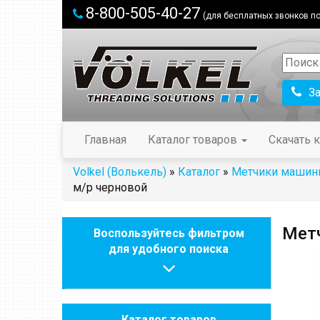
8-800-505-40-27
(для бесплатных звонков по
З
Главная
Каталог товаров
Скачать к
Volkel (Волькель)
»
Каталог
»
Метчики машинн
м/р черновой
Метч
Воспользуйтесь фильтром
для удобного поиска
Каталог товаров