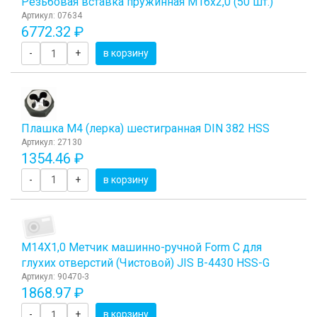
Резьбовая вставка пружинная M16x2,0 (50 шт.)
Артикул: 07634
6772.32 ₽
-
+
в корзину
Плашка М4 (лерка) шестигранная DIN 382 HSS
Артикул: 27130
1354.46 ₽
-
+
в корзину
М14Х1,0 Метчик машинно-ручной Form C для
глухих отверстий (Чистовой) JIS B-4430 HSS-G
Артикул: 90470-3
1868.97 ₽
-
+
в корзину