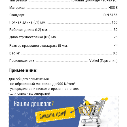
Тип резьбы
трубная цилиндрическая (G)
Материал
HSS-E
Стандарт
DIN 5156
Полная длина (L1) мм.
160
Рабочая длина (L2) мм.
30
Диаметр хвостовика (D2) мм.
25
⧄
20
Размер приводного квадрата
мм.
Вес кг.
0,6
Производитель
Volkel (Германия)
Применение:
для общего применения
- не абразивный материал до 900 N/mm²
- углеродистая и низколегированная сталь
- для сквозных отверстий