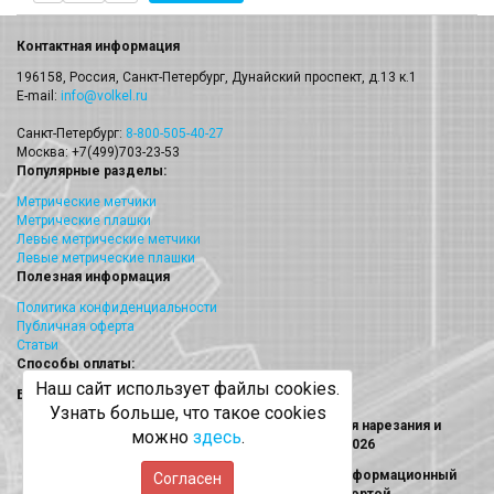
Контактная информация
196158, Россия, Санкт-Петербург, Дунайский проспект, д.13 к.1
E-mail:
info@volkel.ru
Санкт-Петербург:
8-800-505-40-27
Москва: +7(499)703-23-53
Популярные разделы:
Метрические метчики
Метрические плашки
Левые метрические метчики
Левые метрические плашки
Полезная информация
Политика конфиденциальности
Публичная оферта
Статьи
Способы оплаты:
Наш сайт использует файлы cookies.
Безналичный платеж
Узнать больше, что такое cookies
Volkel (Волкел) метчики, плашки, наборы для нарезания и
можно
здесь
.
восстановления резьбы © 2013 - 2026
Информация на сайте носит исключительно информационный
Согласен