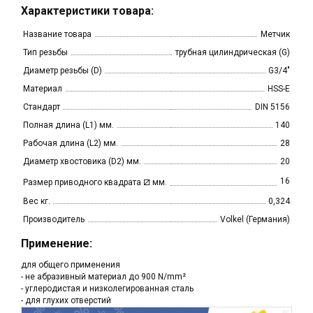
Характеристики товара:
Название товара
Метчик
Тип резьбы
трубная цилиндрическая (G)
Диаметр резьбы (D)
G3/4"
Материал
HSS-E
Стандарт
DIN 5156
Полная длина (L1) мм.
140
Рабочая длина (L2) мм.
28
Диаметр хвостовика (D2) мм.
20
⧄
16
Размер приводного квадрата
мм.
Вес кг.
0,324
Производитель
Volkel (Германия)
Применение:
для общего применения
- не абразивный материал до 900 N/mm²
- углеродистая и низколегированная сталь
- для глухих отверстий