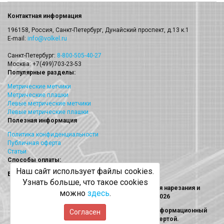
Контактная информация
196158, Россия, Санкт-Петербург, Дунайский проспект, д.13 к.1
E-mail:
info@volkel.ru
Санкт-Петербург:
8-800-505-40-27
Москва: +7(499)703-23-53
Популярные разделы:
Метрические метчики
Метрические плашки
Левые метрические метчики
Левые метрические плашки
Полезная информация
Политика конфиденциальности
Публичная оферта
Статьи
Способы оплаты:
Наш сайт использует файлы cookies.
Безналичный платеж
Узнать больше, что такое cookies
Volkel (Волкел) метчики, плашки, наборы для нарезания и
можно
здесь
.
восстановления резьбы © 2013 - 2026
Информация на сайте носит исключительно информационный
Согласен
характер и не является публичной офертой.