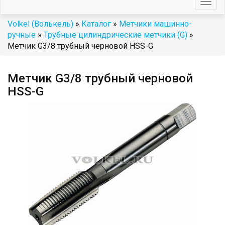
Togg
navig
Volkel (Волькель)
»
Каталог
»
Метчики машинно-
ручные
»
Трубные цилиндрические метчики (G)
»
Метчик G3/8 трубный черновой HSS-G
Метчик G3/8 трубный черновой
HSS-G