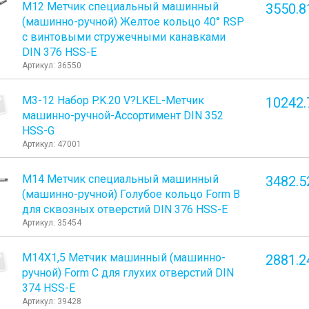
М12 Метчик специальный машинный
3550.8
(машинно-ручной) Желтое кольцо 40° RSP
с винтовыми стружечными канавками
DIN 376 HSS-E
Артикул: 36550
М3-12 Набор P.K.20 V?LKEL-Метчик
10242.
машинно-ручной-Ассортимент DIN 352
HSS-G
Артикул: 47001
М14 Метчик специальный машинный
3482.5
(машинно-ручной) Голубое кольцо Form B
для сквозных отверстий DIN 376 HSS-E
Артикул: 35454
М14Х1,5 Метчик машинный (машинно-
2881.2
ручной) Form C для глухих отверстий DIN
374 HSS-E
Артикул: 39428