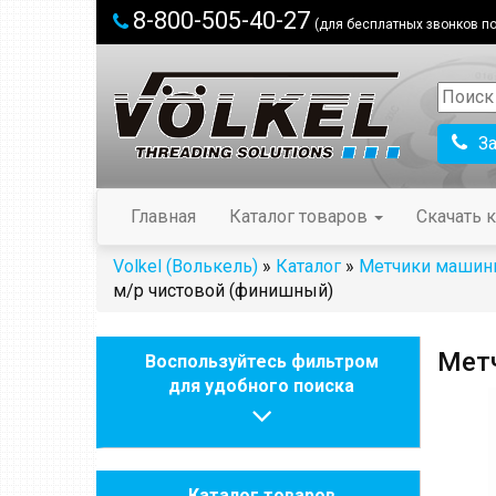
8-800-505-40-27
(для бесплатных звонков по
З
Главная
Каталог товаров
Скачать к
Volkel (Волькель)
»
Каталог
»
Метчики машинн
м/р чистовой (финишный)
Метч
Воспользуйтесь фильтром
для удобного поиска
Каталог товаров