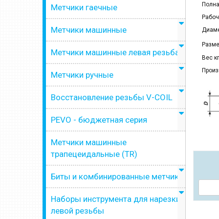
Полна
Метчики гаечные
Рабоч
Метчики машинные
Диаме
Разме
Метчики машинные левая резьба
Вес кг
Произ
Метчики ручные
Восстановление резьбы V-COIL
PEVO - бюджетная серия
Метчики машинные
трапецеидальные (TR)
Биты и комбинированные метчики
Наборы инструмента для нарезки
левой резьбы