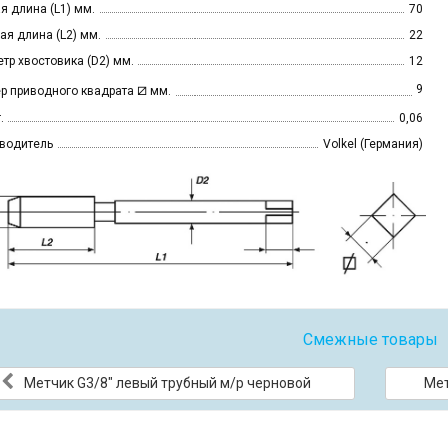
я длина (L1) мм.
70
ая длина (L2) мм.
22
тр хвостовика (D2) мм.
12
⧄
9
р приводного квадрата
мм.
.
0,06
водитель
Volkel (Германия)
Смежные товары
Метчик G3/8" левый трубный м/р черновой
Мет