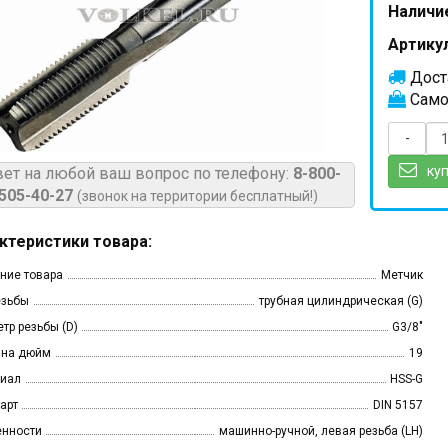
Наличи
Артикул
Доста
Само
-
куп
вет на любой ваш вопрос по телефону:
8-800-
505-40-27
(звонок на территории бесплатный!)
ктеристики товара:
ние товара
Метчик
езьбы
трубная цилиндрическая (G)
тр резьбы (D)
G3/8"
 на дюйм
19
иал
HSS-G
арт
DIN 5157
нности
машинно-ручной, левая резьба (LH)