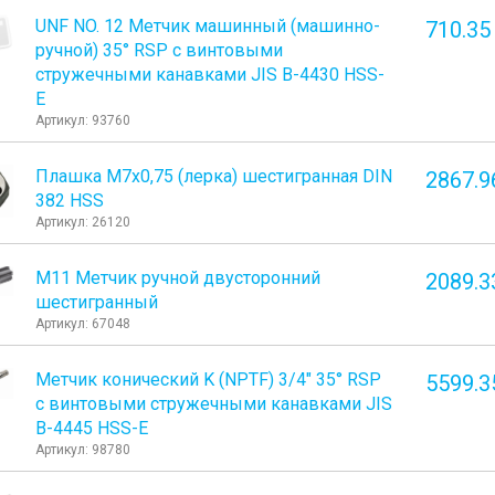
UNF NO. 12 Метчик машинный (машинно-
710.35
ручной) 35° RSP с винтовыми
стружечными канавками JIS B-4430 HSS-
E
Артикул: 93760
Плашка М7x0,75 (лерка) шестигранная DIN
2867.9
382 HSS
Артикул: 26120
М11 Метчик ручной двусторонний
2089.3
шестигранный
Артикул: 67048
Метчик конический K (NPTF) 3/4" 35° RSP
5599.3
с винтовыми стружечными канавками JIS
B-4445 HSS-E
Артикул: 98780