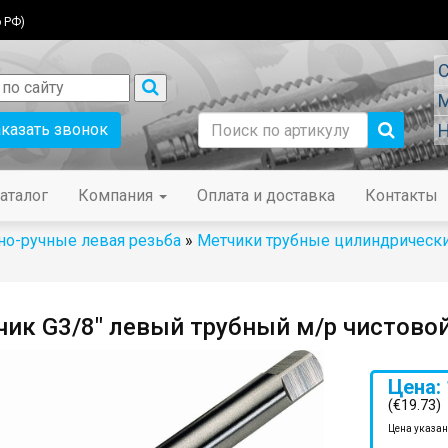
 РФ)
С
М
аказать звонок
Н
аталог
Компания
Оплата и доставка
Контакты
о-ручные левая резьба
»
Метчики трубные цилиндрически
ик G3/8" левый трубный м/р чистово
Цена: 
(€19.73)
Цена указан