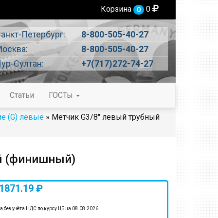
Корзина
0
0
анкт-Петербург:
8-800-505-40-27
осква:
8-800-505-40-27
ур-Султан:
+7(717)272-74-27
Статьи
ГОСТы
е (G) левые
» Метчик G3/8" левый трубный
й (финишный)
1871.19 ₽
а без учёта НДС по курсу ЦБ на 08.08.2026