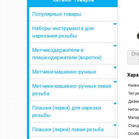
Популярные товары
Наборы инструмента для
нарезания резьбы
Метчикодержатели и
От
плашкодержатели (воротки)
Метчики машинно-ручные
Хара
Метчики машинно-ручные левая
Назва
резьба
Тип р
Диаме
Плашки (лерки) для нарезки
Ниток
резьбы
Матер
Станд
Плашки (лерки) левая резьба
Особе