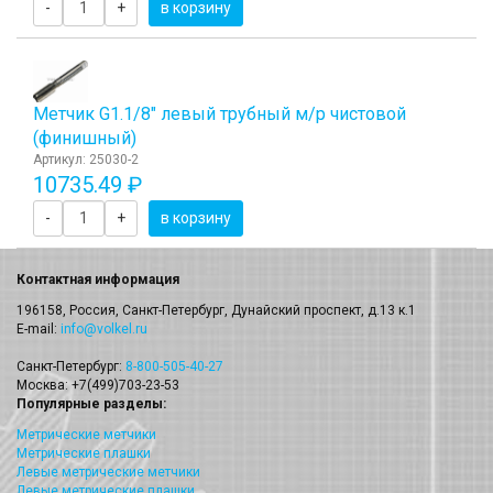
-
+
в корзину
Метчик G1.1/8" левый трубный м/р чистовой
(финишный)
Артикул: 25030-2
10735.49 ₽
-
+
в корзину
Контактная информация
196158, Россия, Санкт-Петербург, Дунайский проспект, д.13 к.1
E-mail:
info@volkel.ru
Санкт-Петербург:
8-800-505-40-27
Москва: +7(499)703-23-53
Популярные разделы:
Метрические метчики
Метрические плашки
Левые метрические метчики
Левые метрические плашки