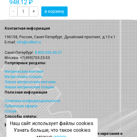
948.12 ₽
-
+
в корзину
Контактная информация
196158, Россия, Санкт-Петербург, Дунайский проспект, д.13 к.1
E-mail:
info@volkel.ru
Санкт-Петербург:
8-800-505-40-27
Москва: +7(499)703-23-53
Популярные разделы:
Метрические метчики
Метрические плашки
Левые метрические метчики
Левые метрические плашки
Полезная информация
Политика конфиденциальности
Публичная оферта
Статьи
Способы оплаты:
Наш сайт использует файлы cookies.
Безналичный платеж
Узнать больше, что такое cookies
Volkel (Волкел) метчики, плашки, наборы для нарезания и
можно
здесь
.