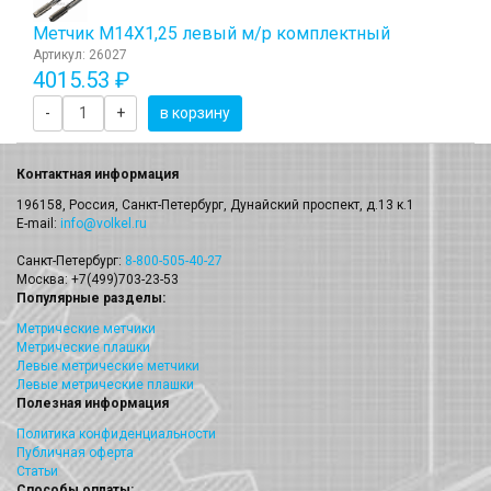
Метчик М14Х1,25 левый м/р комплектный
Артикул: 26027
4015.53 ₽
-
+
в корзину
Контактная информация
196158, Россия, Санкт-Петербург, Дунайский проспект, д.13 к.1
E-mail:
info@volkel.ru
Санкт-Петербург:
8-800-505-40-27
Москва: +7(499)703-23-53
Популярные разделы:
Метрические метчики
Метрические плашки
Левые метрические метчики
Левые метрические плашки
Полезная информация
Политика конфиденциальности
Публичная оферта
Статьи
Способы оплаты: