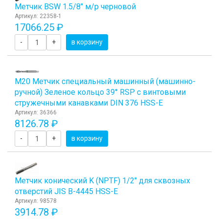
Метчик BSW 1.5/8" м/р черновой
Артикул: 22358-1
17066.25 ₽
-
+
в корзину
М20 Метчик специальный машинный (машинно-
ручной) Зеленое кольцо 39° RSP с винтовыми
стружечными канавками DIN 376 HSS-E
Артикул: 36366
8126.78 ₽
-
+
в корзину
Метчик конический K (NPTF) 1/2" для сквозных
отверстий JIS B-4445 HSS-E
Артикул: 98578
3914.78 ₽