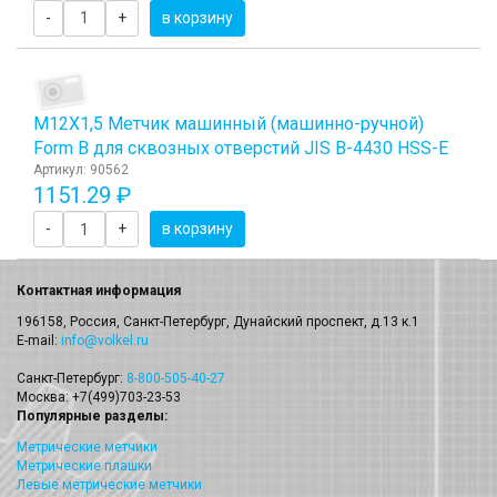
-
+
в корзину
М12Х1,5 Метчик машинный (машинно-ручной)
Form B для сквозных отверстий JIS B-4430 HSS-E
Артикул: 90562
1151.29 ₽
-
+
в корзину
Контактная информация
196158, Россия, Санкт-Петербург, Дунайский проспект, д.13 к.1
E-mail:
info@volkel.ru
Санкт-Петербург:
8-800-505-40-27
Москва: +7(499)703-23-53
Популярные разделы:
Метрические метчики
Метрические плашки
Левые метрические метчики