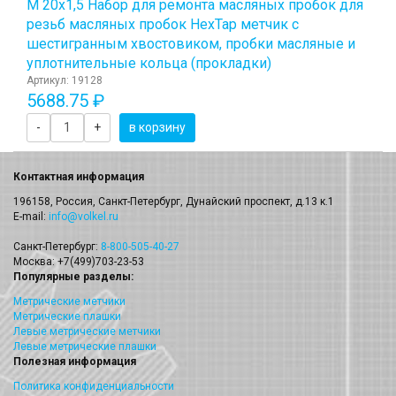
М 20х1,5 Набор для ремонта масляных пробок для
резьб масляных пробок HexTap метчик с
шестигранным хвостовиком, пробки масляные и
уплотнительные кольца (прокладки)
Артикул: 19128
5688.75 ₽
-
+
в корзину
Контактная информация
196158, Россия, Санкт-Петербург, Дунайский проспект, д.13 к.1
E-mail:
info@volkel.ru
Санкт-Петербург:
8-800-505-40-27
Москва: +7(499)703-23-53
Популярные разделы:
Метрические метчики
Метрические плашки
Левые метрические метчики
Левые метрические плашки
Полезная информация
Политика конфиденциальности