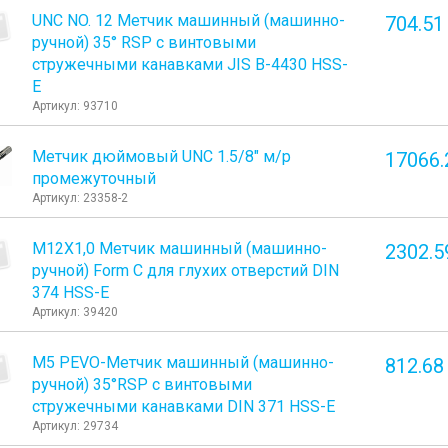
UNC NO. 12 Метчик машинный (машинно-
704.51
ручной) 35° RSP с винтовыми
стружечными канавками JIS B-4430 HSS-
E
Артикул: 93710
Метчик дюймовый UNC 1.5/8" м/р
17066.
промежуточный
Артикул: 23358-2
М12Х1,0 Метчик машинный (машинно-
2302.5
ручной) Form C для глухих отверстий DIN
374 HSS-E
Артикул: 39420
М5 PEVO-Метчик машинный (машинно-
812.68
ручной) 35°RSP с винтовыми
стружечными канавками DIN 371 HSS-E
Артикул: 29734