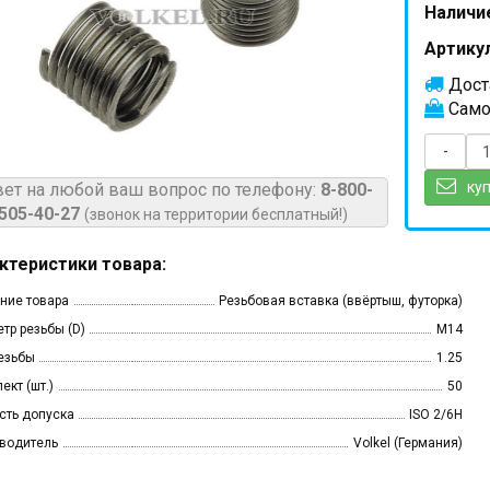
Наличи
Артикул
Доста
Само
-
куп
вет на любой ваш вопрос по телефону:
8-800-
505-40-27
(звонок на территории бесплатный!)
ктеристики товара:
ние товара
Резьбовая вставка (ввёртыш, футорка)
тр резьбы (D)
M14
езьбы
1.25
ект (шт.)
50
сть допуска
ISO 2/6H
водитель
Volkel (Германия)