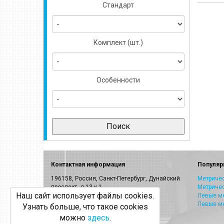
Стандарт
Комплект (шт.)
Особенности
Контактная информация
Популяр
196158, Россия, Санкт-Петербург, Дунайский
Метричес
проспект, д.13 к.1
Метриче
Наш сайт использует файлы cookies.
E-mail:
info@volkel.ru
Левые ме
Левые м
Узнать больше, что такое cookies
Санкт-Петербург:
8-800-505-40-27
можно
здесь
.
Москва: +7(499)703-23-53