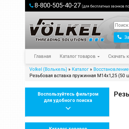
8-800-505-40-27
(для бесплатных звонков по
З
Главная
Каталог товаров
Скачать к
Volkel (Волькель)
»
Каталог
»
Восстановление
Резьбовая вставка пружинная M14x1,25 (50 ш
Резь
Воспользуйтесь фильтром
для удобного поиска
Каталог товаров