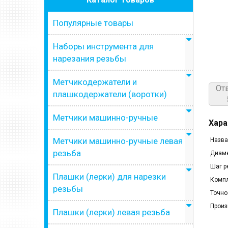
Популярные товары
Наборы инструмента для
нарезания резьбы
Метчикодержатели и
От
плашкодержатели (воротки)
Метчики машинно-ручные
Хара
Метчики машинно-ручные левая
Назва
резьба
Диаме
Шаг р
Плашки (лерки) для нарезки
Компл
резьбы
Точно
Произ
Плашки (лерки) левая резьба