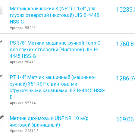
Метчик конический K (NPT) 1.1/4" для
10239.
глухих отверстий (чистовой) JIS B-4445
HSS-G
Артикул: 98446
PS 3/8" Метчик машинно-ручной Form C
1760.8
для глухих отверстий (Чистовой) JIS B-
4445 HSS-G
Артикул: 95418
PT 1/4" Метчик машинный (машинно-
1286.7
ручной) 35° RSP с винтовыми
стружечными канавками JIS B-4445 HSS-
E
Артикул: 97714
Метчик дюймовый UNF NR. 10 м/р
569.06
чистовой (финишный)
Артикул: 24310-3