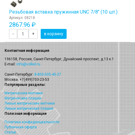
Резьбовая вставка пружинная UNC 7/8" (10 шт.)
Артикул: 08218
2867.96 ₽
-
+
в корзину
Контактная информация
196158, Россия, Санкт-Петербург, Дунайский проспект, д.13 к.1
E-mail:
info@volkel.ru
Санкт-Петербург:
8-800-505-40-27
Москва: +7(499)703-23-53
Популярные разделы:
Метрические метчики
Метрические плашки
Левые метрические метчики
Левые метрические плашки
Полезная информация
Политика конфиденциальности
Публичная оферта
Статьи