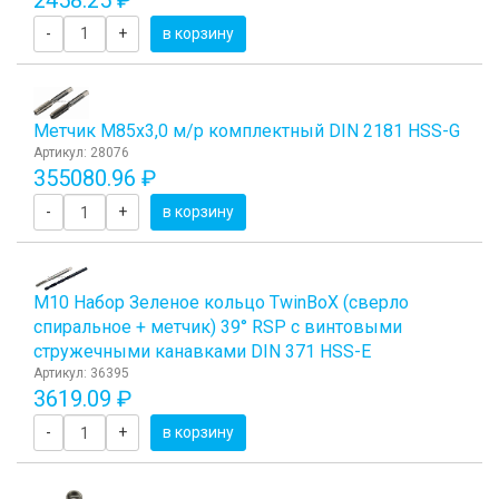
-
+
в корзину
Метчик М85x3,0 м/р комплектный DIN 2181 HSS-G
Артикул: 28076
355080.96 ₽
-
+
в корзину
М10 Набор Зеленое кольцо TwinBoХ (сверло
спиральное + метчик) 39° RSP с винтовыми
стружечными канавками DIN 371 HSS-E
Артикул: 36395
3619.09 ₽
-
+
в корзину