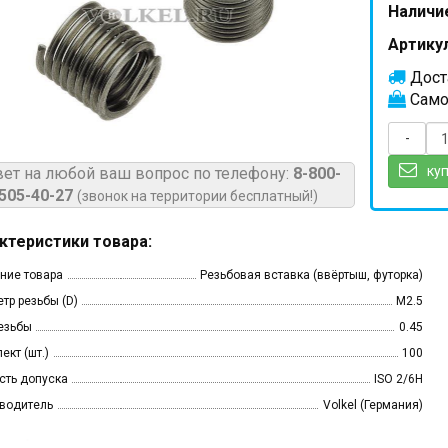
Наличи
Артикул
Доста
Само
-
куп
вет на любой ваш вопрос по телефону:
8-800-
505-40-27
(звонок на территории бесплатный!)
ктеристики товара:
ние товара
Резьбовая вставка (ввёртыш, футорка)
тр резьбы (D)
M2.5
езьбы
0.45
ект (шт.)
100
сть допуска
ISO 2/6H
водитель
Volkel (Германия)