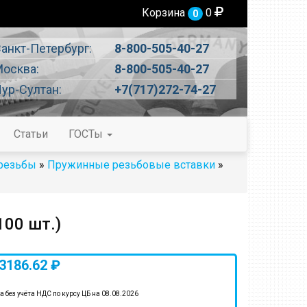
Корзина
0
0
анкт-Петербург:
8-800-505-40-27
осква:
8-800-505-40-27
ур-Султан:
+7(717)272-74-27
Статьи
ГОСТы
 резьбы
»
Пружинные резьбовые вставки
»
100 шт.)
3186.62 ₽
а без учёта НДС по курсу ЦБ на 08.08.2026