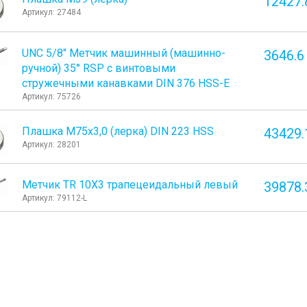
12427.
Артикул: 27484
UNC 5/8" Метчик машинный (машинно-
3646.6
ручной) 35° RSP с винтовыми
стружечными канавками DIN 376 HSS-E
Артикул: 75726
Плашка М75x3,0 (лерка) DIN 223 HSS
43429.
Артикул: 28201
Метчик TR 10Х3 трапецеидальный левый
39878.
Артикул: 79112-L