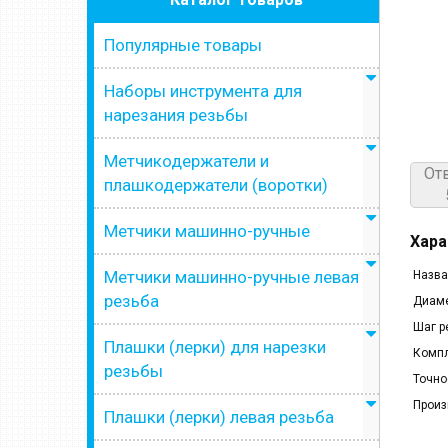
Популярные товары
Наборы инструмента для
нарезания резьбы
Метчикодержатели и
От
плашкодержатели (воротки)
Метчики машинно-ручные
Хара
Метчики машинно-ручные левая
Назва
резьба
Диаме
Шаг р
Плашки (лерки) для нарезки
Компл
резьбы
Точно
Произ
Плашки (лерки) левая резьба