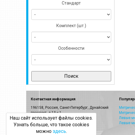
Стандарт
Комплект (шт.)
Особенности
Контактная информация
Популяр
196158, Россия, Санкт-Петербург, Дунайский
Метричес
проспект, д.13 к.1
Метриче
Наш сайт использует файлы cookies.
E-mail:
info@volkel.ru
Левые ме
Левые м
Узнать больше, что такое cookies
Санкт-Петербург:
8-800-505-40-27
можно
здесь
.
Москва: +7(499)703-23-53