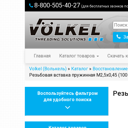
8-800-505-40-27
(для бесплатных звонков по
З
Главная
Каталог товаров
Скачать к
Volkel (Волькель)
»
Каталог
»
Восстановление
Резьбовая вставка пружинная M2,5x0,45 (100 
Резь
Воспользуйтесь фильтром
для удобного поиска
Каталог товаров