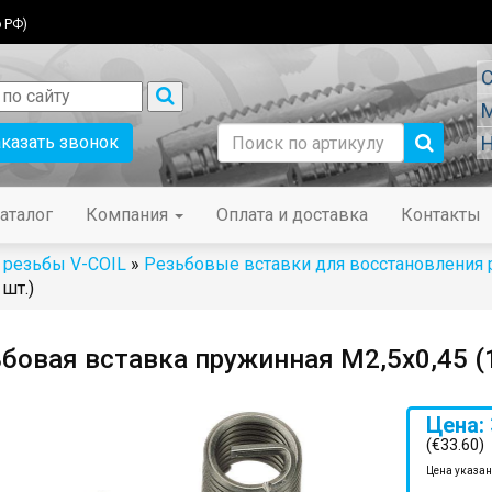
 РФ)
С
М
аказать звонок
Н
аталог
Компания
Оплата и доставка
Контакты
 резьбы V-COIL
»
Резьбовые вставки для восстановления
шт.)
бовая вставка пружинная M2,5x0,45 (
Цена: 
(€33.60)
Цена указан