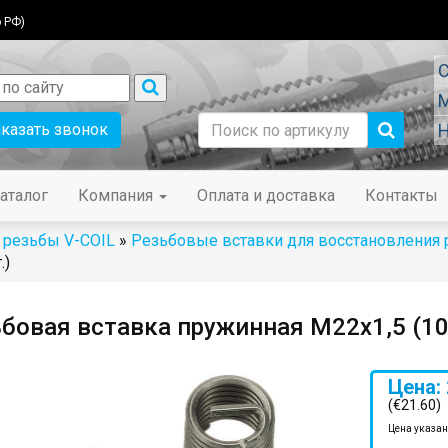
 РФ)
С
М
аказать звонок
Н
аталог
Компания
Оплата и доставка
Контакты
 резьбы V-COIL
»
Резьбовые вставки для восстановления
.)
бовая вставка пружинная M22x1,5 (10
Цена: 
(€21.60)
Цена указан