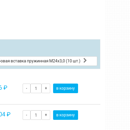
овая вставка пружинная M24x3,0 (10 шт.)
6 ₽
-
+
в корзину
04 ₽
-
+
в корзину