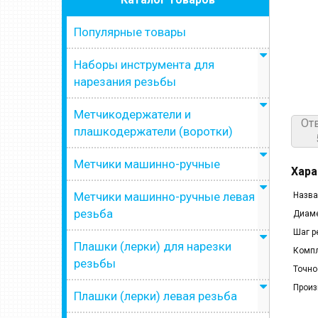
Популярные товары
Наборы инструмента для
нарезания резьбы
Метчикодержатели и
От
плашкодержатели (воротки)
Метчики машинно-ручные
Хара
Метчики машинно-ручные левая
Назва
резьба
Диаме
Шаг р
Плашки (лерки) для нарезки
Компл
резьбы
Точно
Произ
Плашки (лерки) левая резьба