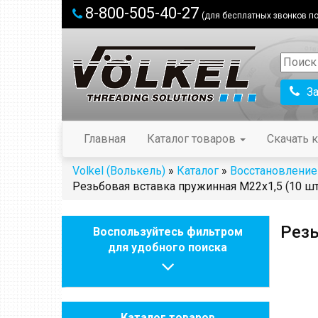
8-800-505-40-27
(для бесплатных звонков по
З
Главная
Каталог товаров
Скачать к
Volkel (Волькель)
»
Каталог
»
Восстановление
Резьбовая вставка пружинная M22x1,5 (10 шт
Резь
Воспользуйтесь фильтром
для удобного поиска
Каталог товаров