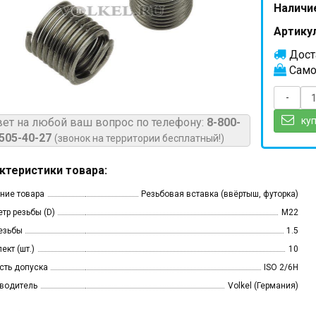
Наличи
Артикул
Доста
Само
-
куп
вет на любой ваш вопрос по телефону:
8-800-
505-40-27
(звонок на территории бесплатный!)
ктеристики товара:
ние товара
Резьбовая вставка (ввёртыш, футорка)
тр резьбы (D)
M22
езьбы
1.5
ект (шт.)
10
сть допуска
ISO 2/6H
водитель
Volkel (Германия)