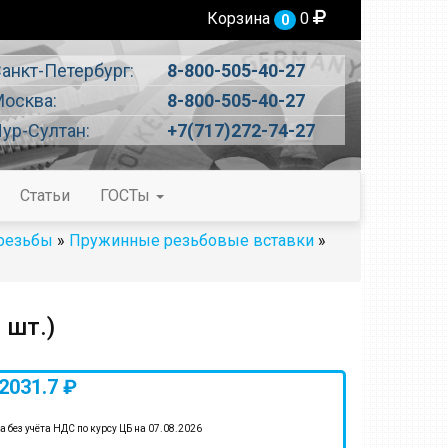
Корзина
0
0
анкт-Петербург:
8-800-505-40-27
осква:
8-800-505-40-27
ур-Султан:
+7(717)272-74-27
Статьи
ГОСТы
 резьбы
»
Пружинные резьбовые вставки
»
 шт.)
2031.7 ₽
а без учёта НДС по курсу ЦБ на 07.08.2026