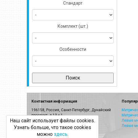
Стандарт
Комплект (шт.)
Особенности
Контактная информация
Популяр
196158, Россия, Санкт-Петербург, Дунайский
Метричес
проспект, д.13 к.1
Метриче
Наш сайт использует файлы cookies.
E-mail:
info@volkel.ru
Левые ме
Левые м
Узнать больше, что такое cookies
Санкт-Петербург:
8-800-505-40-27
можно
здесь
.
Москва: +7(499)703-23-53