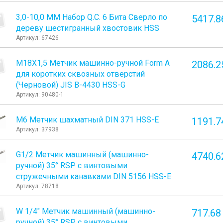
3,0-10,0 ММ Набор Q.C. 6 Бита Сверло по
5417.8
дереву шестигранный хвостовик HSS
Артикул: 67426
М18Х1,5 Метчик машинно-ручной Form A
2086.2
для коротких сквозных отверстий
(Черновой) JIS B-4430 HSS-G
Артикул: 90480-1
М6 Метчик шахматный DIN 371 HSS-E
1191.7
Артикул: 37938
G1/2 Метчик машинный (машинно-
4740.6
ручной) 35° RSP с винтовыми
стружечными канавками DIN 5156 HSS-E
Артикул: 78718
W 1/4" Метчик машинный (машинно-
717.68
ручной) 35° RSP с винтовыми