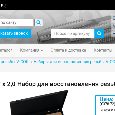
 РФ)
С
М
аказать звонок
Н
аталог
Компания
Оплата и доставка
Контакты
 резьбы V-COIL
»
Наборы для восстановления резьбы V-CO
 х 2,0 Набор для восстановления рез
Цена: 
(€378.72
Цена указан