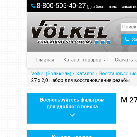
8-800-505-40-27
(для бесплатных звонков по
З
Главная
Каталог товаров
Скачать к
Volkel (Волькель)
»
Каталог
»
Восстановление
27 х 2,0 Набор для восстановления резьбы
М 27
Воспользуйтесь фильтром
для удобного поиска
Каталог товаров