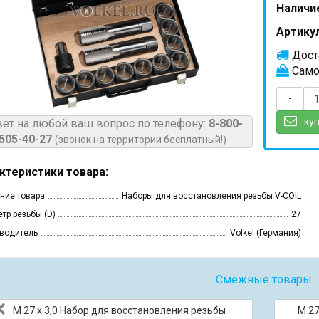
Наличи
Артикул
Доста
Само
-
куп
вет на любой ваш вопрос по телефону:
8-800-
505-40-27
(звонок на территории бесплатный!)
ктеристики товара:
ние товара
Наборы для восстановления резьбы V-COIL
тр резьбы (D)
27
водитель
Volkel (Германия)
Смежные товары
М 27 х 3,0 Набор для восстановления резьбы
М 27