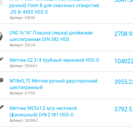
3047.5
ручной) Form B для сквозных отверстий
JIS B-4430 HSS-E
Артикул: 94530
UNC 9/16" Плашка (лерка) дюймовая
2708.9
шестигранная DIN 382 HSS
Артикул: 23124
Метчик G2.3/4 трубный черновой HSS-G
104022
Артикул: 25366-1
М18х0,75 Метчик ручной двусторонний
3955.2
шестигранный
Артикул: 67750
Метчик М23x1,5 м/р чистовой
3792.5
(финишный) DIN 2181 HSS-G
Артикул: 26398-2