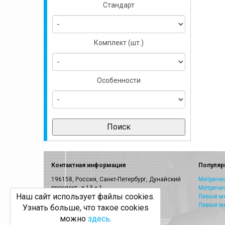
Стандарт
Комплект (шт.)
Особенности
Контактная информация
Популяр
196158, Россия, Санкт-Петербург, Дунайский
Метричес
проспект, д.13 к.1
Метриче
Наш сайт использует файлы cookies.
E-mail:
info@volkel.ru
Левые ме
Левые м
Узнать больше, что такое cookies
Санкт-Петербург:
8-800-505-40-27
можно
здесь
.
Москва: +7(499)703-23-53