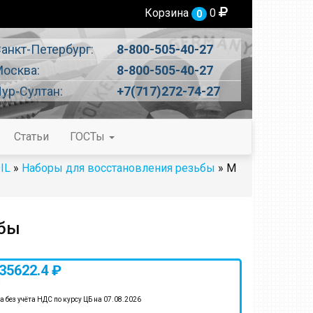
Корзина
0
0
анкт-Петербург:
8-800-505-40-27
осква:
8-800-505-40-27
ур-Султан:
+7(717)272-74-27
Статьи
ГОСТы
IL
»
Наборы для восстановления резьбы
» М
ьбы
35622.4 ₽
)
а без учёта НДС по курсу ЦБ на 07.08.2026