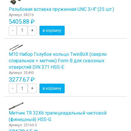
Резьбовая вставка пружинная UNC 3/4" (25 шт.)
Артикул: 08216
5405.88 ₽
-
+
в корзину
М10 Набор Голубое кольцо TwinBoХ (сверло
спиральное + метчик) Form B для сквозных
отверстий DIN 371 HSS-E
Артикул: 35495
3277.67 ₽
-
+
в корзину
Метчик TR 32Х6 трапецеидальный чистовой
(финишный) HSS-G
Артикул: 25160-3