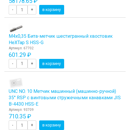
58178.65 ₽
-
+
в корзину
М4х0,35 Бита-метчик шестигранный хвостовик
HeХTap S HSS-G
Артикул: 67702
601.29 ₽
-
+
в корзину
UNC NO. 10 Метчик машинный (машинно-ручной)
35° RSP с винтовыми стружечными канавками JIS
B-4430 HSS-E
Артикул: 93709
710.35 ₽
-
+
в корзину