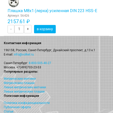
Плашка М8x1 (лерка) усиленная DIN 223 HSS-E
Артикул: 56426
2157.61 ₽
-
+
в корзину
Контактная информация
196158, Россия, Санкт-Петербург, Дунайский проспект, д.13 к.1
E-mail:
info@volkel.ru
Санкт-Петербург:
8-800-505-40-27
Москва: +7(499)703-23-53
Популярные разделы:
Метрические метчики
Метрические плашки
Левые метрические метчики
Левые метрические плашки
Полезная информация
Политика конфиденциальности
Публичная оферта
Статьи