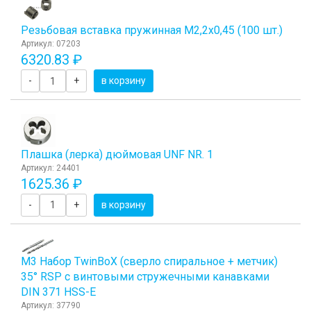
Резьбовая вставка пружинная M2,2x0,45 (100 шт.)
Артикул: 07203
6320.83 ₽
-
+
в корзину
Плашка (лерка) дюймовая UNF NR. 1
Артикул: 24401
1625.36 ₽
-
+
в корзину
М3 Набор TwinBoХ (сверло спиральное + метчик)
35° RSP с винтовыми стружечными канавками
DIN 371 HSS-E
Артикул: 37790