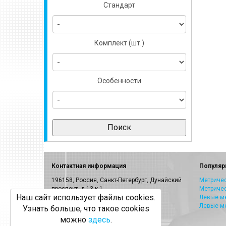
Стандарт
Комплект (шт.)
Особенности
Контактная информация
Популяр
196158, Россия, Санкт-Петербург, Дунайский
Метричес
проспект, д.13 к.1
Метриче
Наш сайт использует файлы cookies.
E-mail:
info@volkel.ru
Левые ме
Левые м
Узнать больше, что такое cookies
Санкт-Петербург:
8-800-505-40-27
можно
здесь
.
Москва: +7(499)703-23-53