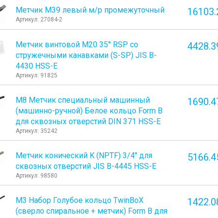
Метчик М39 левый м/р промежуточный
16103.
Артикул: 27084-2
Метчик винтовой M20 35° RSP со
4428.3
стружечными канавками (S-SP) JIS B-
4430 HSS-E
Артикул: 91825
М8 Метчик специальный машинный
1690.4
(машинно-ручной) Белое кольцо Form B
для сквозных отверстий DIN 371 HSS-E
Артикул: 35242
Метчик конический K (NPTF) 3/4" для
5166.4
сквозных отверстий JIS B-4445 HSS-E
Артикул: 98580
М3 Набор Голубое кольцо TwinBoХ
1422.0
(сверло спиральное + метчик) Form B для