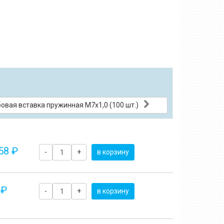
овая вставка пружинная M7x1,0 (100 шт.)
58 ₽
-
+
в корзину
 ₽
-
+
в корзину