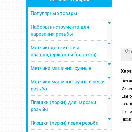
Популярные товары
Наборы инструмента для
нарезания резьбы
Метчикодержатели и
От
плашкодержатели (воротки)
Метчики машинно-ручные
Хара
Метчики машинно-ручные левая
Назва
резьба
Диаме
Шаг р
Плашки (лерки) для нарезки
Компл
резьбы
Точно
Произ
Плашки (лерки) левая резьба