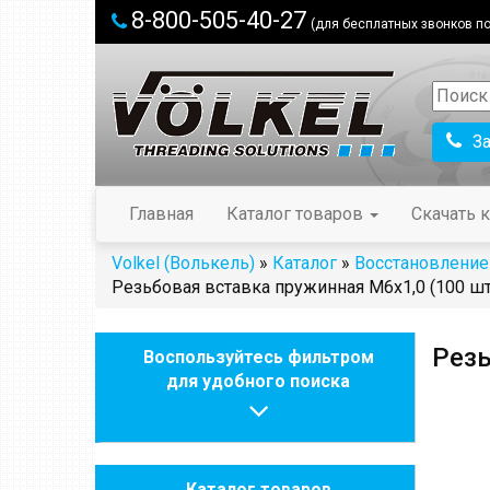
8-800-505-40-27
(для бесплатных звонков по
З
Главная
Каталог товаров
Скачать к
Volkel (Волькель)
»
Каталог
»
Восстановление
Резьбовая вставка пружинная M6x1,0 (100 шт
Резь
Воспользуйтесь фильтром
для удобного поиска
Каталог товаров