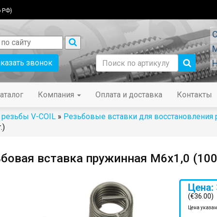
 РФ)
С
М
аказать звонок
Н
аталог
Компания
Оплата и доставка
Контакты
 резьбы V-COIL
»
Резьбовые вставки для восстановления
.)
бовая вставка пружинная M6x1,0 (100
Цена: 
(€36.00)
Цена указан