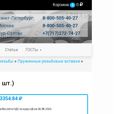
Корзина
0
0
анкт-Петербург:
8-800-505-40-27
осква:
8-800-505-40-27
ур-Султан:
+7(717)272-74-27
Статьи
ГОСТы
 резьбы
»
Пружинные резьбовые вставки
»
 шт.)
3354.84 ₽
а без учёта НДС по курсу ЦБ на 06.08.2026