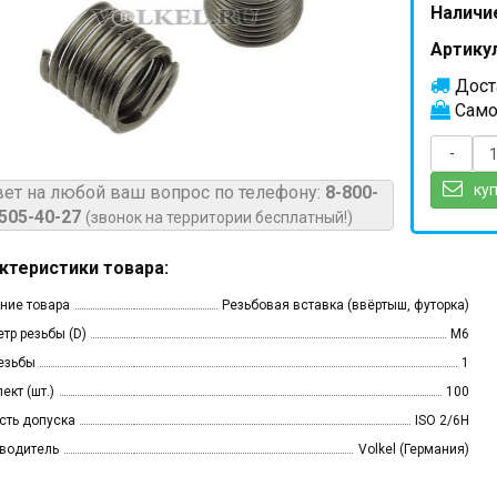
Наличи
Артикул
Доста
Само
-
куп
вет на любой ваш вопрос по телефону:
8-800-
505-40-27
(звонок на территории бесплатный!)
ктеристики товара:
ние товара
Резьбовая вставка (ввёртыш, футорка)
тр резьбы (D)
M6
езьбы
1
ект (шт.)
100
сть допуска
ISO 2/6H
водитель
Volkel (Германия)