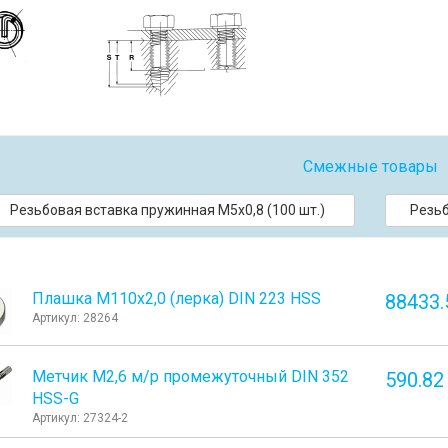
Смежные товары
Резьбовая вставка пружинная M5x0,8 (100 шт.)
Резьб
Плашка М110x2,0 (лерка) DIN 223 HSS
88433.
Артикул: 28264
Метчик М2,6 м/р промежуточный DIN 352
590.82
HSS-G
Артикул: 27324-2