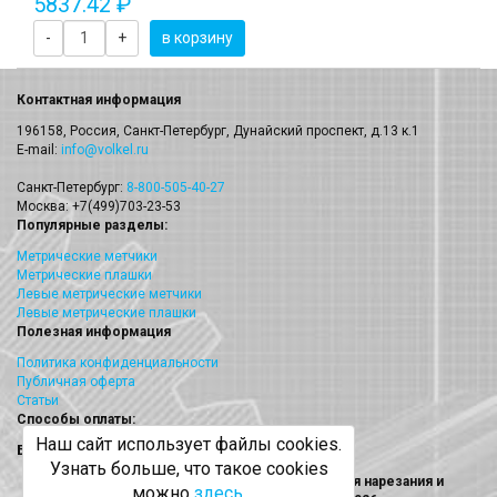
5837.42 ₽
-
+
в корзину
Контактная информация
196158, Россия, Санкт-Петербург, Дунайский проспект, д.13 к.1
E-mail:
info@volkel.ru
Санкт-Петербург:
8-800-505-40-27
Москва: +7(499)703-23-53
Популярные разделы:
Метрические метчики
Метрические плашки
Левые метрические метчики
Левые метрические плашки
Полезная информация
Политика конфиденциальности
Публичная оферта
Статьи
Способы оплаты:
Наш сайт использует файлы cookies.
Безналичный платеж
Узнать больше, что такое cookies
Volkel (Волкел) метчики, плашки, наборы для нарезания и
можно
здесь
.