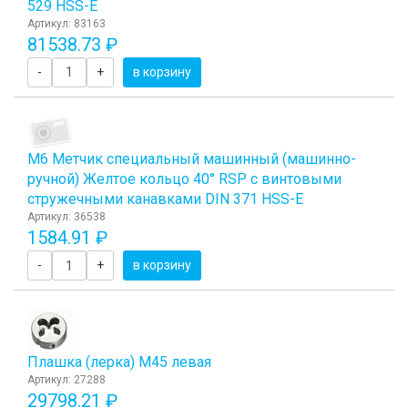
529 HSS-E
Артикул: 83163
81538.73 ₽
-
+
в корзину
М6 Метчик специальный машинный (машинно-
ручной) Желтое кольцо 40° RSP с винтовыми
стружечными канавками DIN 371 HSS-E
Артикул: 36538
1584.91 ₽
-
+
в корзину
Плашка (лерка) М45 левая
Артикул: 27288
29798.21 ₽