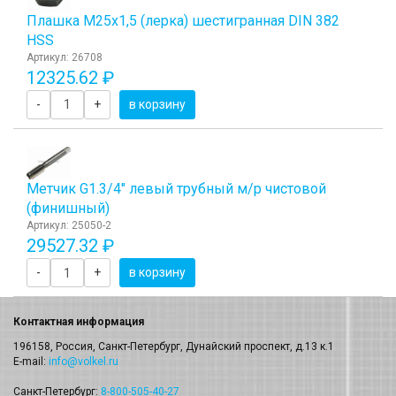
Плашка М25x1,5 (лерка) шестигранная DIN 382
HSS
Артикул: 26708
12325.62 ₽
-
+
в корзину
Метчик G1.3/4" левый трубный м/р чистовой
(финишный)
Артикул: 25050-2
29527.32 ₽
-
+
в корзину
Контактная информация
196158, Россия, Санкт-Петербург, Дунайский проспект, д.13 к.1
E-mail:
info@volkel.ru
Санкт-Петербург:
8-800-505-40-27