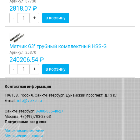
Артикул: 57730
2818.07 ₽
-
+
в корзину
Метчик G3" трубный комплектный HSS-G
Артикул: 25370
240206.54 ₽
-
+
в корзину
Контактная информация
196158, Россия, Санкт-Петербург, Дунайский проспект, д.13 к.1
E-mail:
info@volkel.ru
Санкт-Петербург:
8-800-505-40-27
Москва: +7(499)703-23-53
Популярные разделы:
Метрические метчики
Метрические плашки