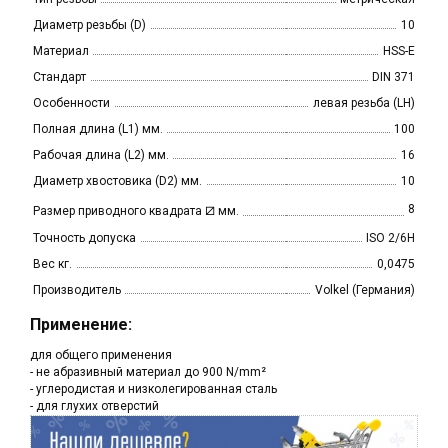
Диаметр резьбы (D)
10
Материал
HSS-E
Стандарт
DIN 371
Особенности
левая резьба (LH)
Полная длина (L1) мм.
100
Рабочая длина (L2) мм.
16
Диаметр хвостовика (D2) мм.
10
⧄
8
Размер приводного квадрата
мм.
Точность допуска
ISO 2/6H
Вес кг.
0,0475
Производитель
Volkel (Германия)
Применение:
для общего применения
- не абразивный материал до 900 N/mm²
- углеродистая и низколегированная сталь
- для глухих отверстий