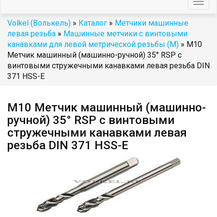
Togg
navig
Volkel (Волькель)
»
Каталог
»
Метчики машинные
левая резьба
»
Машинные метчики с винтовыми
канавками для левой метрической резьбы (М)
» М10
Метчик машинный (машинно-ручной) 35° RSP с
винтовыми стружечными канавками левая резьба DIN
371 HSS-E
М10 Метчик машинный (машинно-
ручной) 35° RSP с винтовыми
стружечными канавками левая
резьба DIN 371 HSS-E