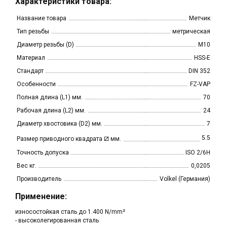
Характеристики товара:
Название товара
Метчик
Тип резьбы
метрическая
Диаметр резьбы (D)
M10
Материал
HSS-E
Стандарт
DIN 352
Особенности
FZ-VAP
Полная длина (L1) мм.
70
Рабочая длина (L2) мм.
24
Диаметр хвостовика (D2) мм.
7
⧄
5.5
Размер приводного квадрата
мм.
Точность допуска
ISO 2/6H
Вес кг.
0,0205
Производитель
Volkel (Германия)
Применение:
износостойкая сталь до 1.400 N/mm²
- высоколегированная сталь