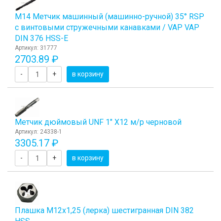
М14 Метчик машинный (машинно-ручной) 35° RSP
с винтовыми стружечными канавками / VAP VAP
DIN 376 HSS-E
Артикул: 31777
2703.89 ₽
-
+
в корзину
Метчик дюймовый UNF 1" Х12 м/р черновой
Артикул: 24338-1
3305.17 ₽
-
+
в корзину
Плашка М12x1,25 (лерка) шестигранная DIN 382