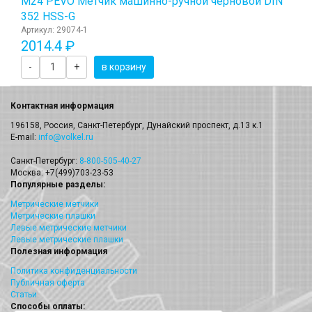
М24 PEVO Метчик машинно-ручной черновой DIN
352 HSS-G
Артикул: 29074-1
2014.4 ₽
-
+
в корзину
Контактная информация
196158, Россия, Санкт-Петербург, Дунайский проспект, д.13 к.1
E-mail:
info@volkel.ru
Санкт-Петербург:
8-800-505-40-27
Москва: +7(499)703-23-53
Популярные разделы:
Метрические метчики
Метрические плашки
Левые метрические метчики
Левые метрические плашки
Полезная информация
Политика конфиденциальности
Публичная оферта
Статьи
Способы оплаты: