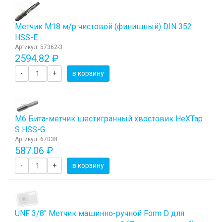
Метчик М18 м/р чистовой (финишный) DIN 352
HSS-E
Артикул: 57362-3
2594.82 ₽
-
+
в корзину
М6 Бита-метчик шестигранный хвостовик HeХTap
S HSS-G
Артикул: 67038
587.06 ₽
-
+
в корзину
UNF 3/8" Метчик машинно-ручной Form D для