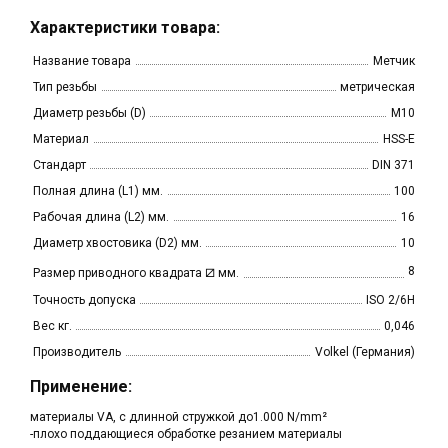
Характеристики товара:
Название товара
Метчик
Тип резьбы
метрическая
Диаметр резьбы (D)
M10
Материал
HSS-E
Стандарт
DIN 371
Полная длина (L1) мм.
100
Рабочая длина (L2) мм.
16
Диаметр хвостовика (D2) мм.
10
⧄
8
Размер приводного квадрата
мм.
Точность допуска
ISO 2/6H
Вес кг.
0,046
Производитель
Volkel (Германия)
Применение:
материалы VA, с длинной стружкой до1.000 N/mm²
-плохо поддающиеся обработке резанием материалы