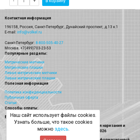
-
+
в корзину
Контактная информация
196158, Россия, Санкт-Петербург, Дунайский проспект, д.13 к.1
E-mail:
info@volkel.ru
Санкт-Петербург:
8-800-505-40-27
Москва: +7(499)703-23-53
Популярные разделы:
Метрические метчики
Метрические плашки
Левые метрические метчики
Левые метрические плашки
Полезная информация
Политика конфиденциальности
Публичная оферта
Статьи
Способы оплаты:
Наш сайт использует файлы cookies.
Безналичный платеж
Узнать больше, что такое cookies
Volkel (Волкел) метчики, плашки, наборы для нарезания и
можно
здесь
.
восстановления резьбы © 2013 - 2026
Информация на сайте носит исключительно информационный