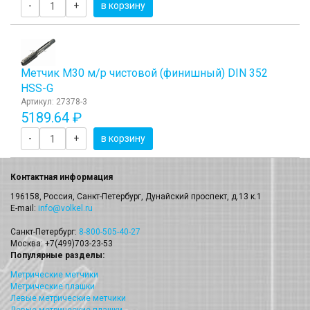
-
+
в корзину
Метчик М30 м/р чистовой (финишный) DIN 352
HSS-G
Артикул: 27378-3
5189.64 ₽
-
+
в корзину
Контактная информация
196158, Россия, Санкт-Петербург, Дунайский проспект, д.13 к.1
E-mail:
info@volkel.ru
Санкт-Петербург:
8-800-505-40-27
Москва: +7(499)703-23-53
Популярные разделы:
Метрические метчики
Метрические плашки
Левые метрические метчики