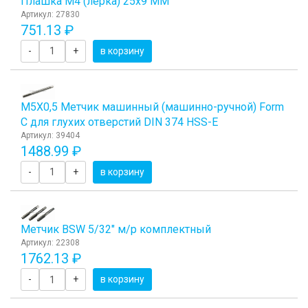
Плашка М4 (лерка) 25x9 ММ
Артикул: 27830
751.13 ₽
-
+
в корзину
М5Х0,5 Метчик машинный (машинно-ручной) Form
C для глухих отверстий DIN 374 HSS-E
Артикул: 39404
1488.99 ₽
-
+
в корзину
Метчик BSW 5/32" м/р комплектный
Артикул: 22308
1762.13 ₽
-
+
в корзину