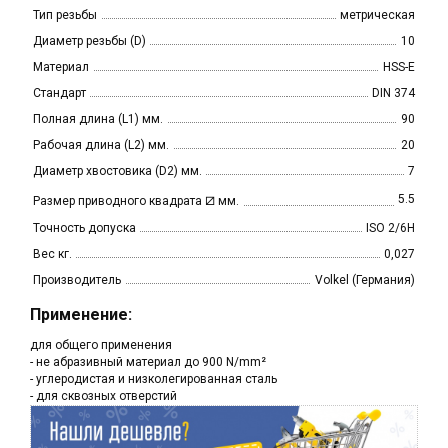
Тип резьбы
метрическая
Диаметр резьбы (D)
10
Материал
HSS-E
Стандарт
DIN 374
Полная длина (L1) мм.
90
Рабочая длина (L2) мм.
20
Диаметр хвостовика (D2) мм.
7
⧄
5.5
Размер приводного квадрата
мм.
Точность допуска
ISO 2/6H
Вес кг.
0,027
Производитель
Volkel (Германия)
Применение:
для общего применения
- не абразивный материал до 900 N/mm²
- углеродистая и низколегированная сталь
- для сквозных отверстий