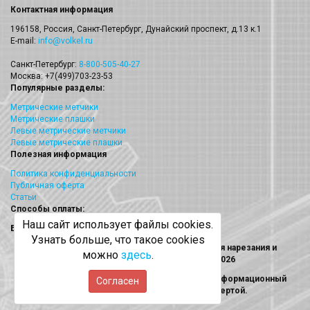
Контактная информация
196158, Россия, Санкт-Петербург, Дунайский проспект, д.13 к.1
E-mail:
info@volkel.ru
Санкт-Петербург:
8-800-505-40-27
Москва: +7(499)703-23-53
Популярные разделы:
Метрические метчики
Метрические плашки
Левые метрические метчики
Левые метрические плашки
Полезная информация
Политика конфиденциальности
Публичная оферта
Статьи
Способы оплаты:
Наш сайт использует файлы cookies.
Безналичный платеж
Узнать больше, что такое cookies
Volkel (Волкел) метчики, плашки, наборы для нарезания и
можно
здесь
.
восстановления резьбы © 2013 - 2026
Информация на сайте носит исключительно информационный
Согласен
характер и не является публичной офертой.