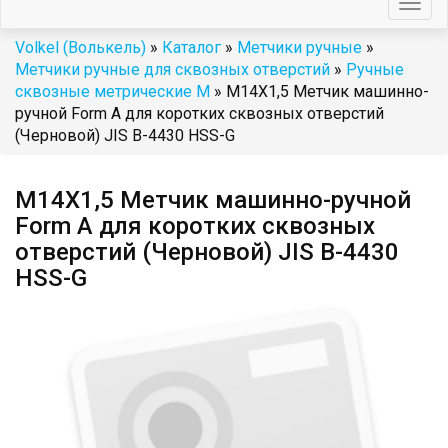
Togg
navig
Volkel (Волькель)
»
Каталог
»
Метчики ручные
»
Метчики ручные для сквозных отверстий
»
Ручные
сквозные метрические М
» М14Х1,5 Метчик машинно-
ручной Form A для коротких сквозных отверстий
(Черновой) JIS B-4430 HSS-G
М14Х1,5 Метчик машинно-ручной
Form A для коротких сквозных
отверстий (Черновой) JIS B-4430
HSS-G