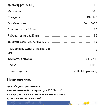
Диаметр резьбы (D)
16
Материал
HSS-E
Стандарт
DIN 376
Особенности
Form B-AZ
Полная длина (L1) мм.
110
Рабочая длина (L2) мм.
32
Диаметр хвостовика (D2) мм.
12
⧄
Размер приводного квадрата
9
мм.
Точность допуска
ISO 2/6H
Вес кг.
0,096
Производитель
Volkel (Германия)
Применение:
для общего применения
- не абразивный материал до 900 N/mm²
- углеродистая и низколегированная сталь
- для сквозных отверстий