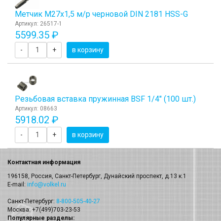
Метчик М27x1,5 м/р черновой DIN 2181 HSS-G
Артикул: 26517-1
5599.35 ₽
-
+
в корзину
Резьбовая вставка пружинная BSF 1/4" (100 шт.)
Артикул: 08663
5918.02 ₽
-
+
в корзину
Контактная информация
196158, Россия, Санкт-Петербург, Дунайский проспект, д.13 к.1
E-mail:
info@volkel.ru
Санкт-Петербург:
8-800-505-40-27
Москва: +7(499)703-23-53
Популярные разделы: