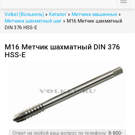
Togg
navig
Volkel (Волькель)
»
Каталог
»
Метчики машинные
»
Метчики шахматный шаг
» М16 Метчик шахматный
DIN 376 HSS-E
М16 Метчик шахматный DIN 376
HSS-E
Ответ на любой ваш вопрос по телефону:
8-800-