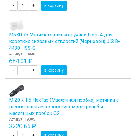
-
+
в корзину
М6Х0.75 Метчик машинно-ручной Form A для
коротких сквозных отверстий (Черновой) JIS B-
4430 HSS-G
Артикул: 90440-1
684.01 ₽
-
+
в корзину
М 20 х 1,5 HexTap (Маслянная пробка) метчики с
шестигранным хвостовиком для резьбы
маслянных пробок OS
Артикул: 19005
3220.65 ₽
-
+
в корзину