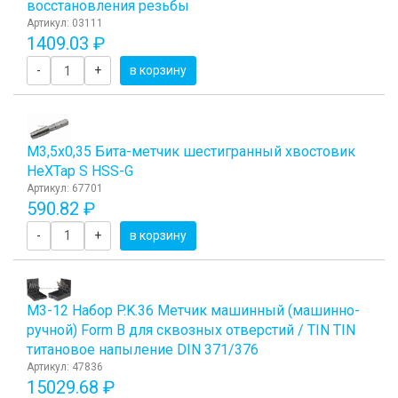
восстановления резьбы
Артикул: 03111
1409.03 ₽
-
+
в корзину
М3,5х0,35 Бита-метчик шестигранный хвостовик
HeХTap S HSS-G
Артикул: 67701
590.82 ₽
-
+
в корзину
М3-12 Набор P.K.36 Метчик машинный (машинно-
ручной) Form B для сквозных отверстий / TIN TIN
титановое напыление DIN 371/376
Артикул: 47836
15029.68 ₽