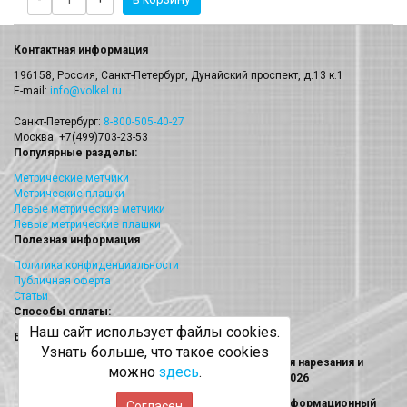
Контактная информация
196158, Россия, Санкт-Петербург, Дунайский проспект, д.13 к.1
E-mail:
info@volkel.ru
Санкт-Петербург:
8-800-505-40-27
Москва: +7(499)703-23-53
Популярные разделы:
Метрические метчики
Метрические плашки
Левые метрические метчики
Левые метрические плашки
Полезная информация
Политика конфиденциальности
Публичная оферта
Статьи
Способы оплаты:
Наш сайт использует файлы cookies.
Безналичный платеж
Узнать больше, что такое cookies
Volkel (Волкел) метчики, плашки, наборы для нарезания и
можно
здесь
.
восстановления резьбы © 2013 - 2026
Информация на сайте носит исключительно информационный
Согласен