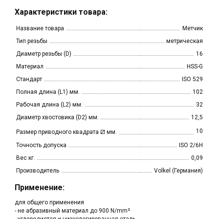
Характеристики товара:
Название товара
Метчик
Тип резьбы
метрическая
Диаметр резьбы (D)
16
Материал
HSS-G
Стандарт
ISO 529
Полная длина (L1) мм.
102
Рабочая длина (L2) мм.
32
Диаметр хвостовика (D2) мм.
12,5
⧄
10
Размер приводного квадрата
мм.
Точность допуска
ISO 2/6H
Вес кг.
0,09
Производитель
Volkel (Германия)
Применение:
для общего применения
- не абразивный материал до 900 N/mm²