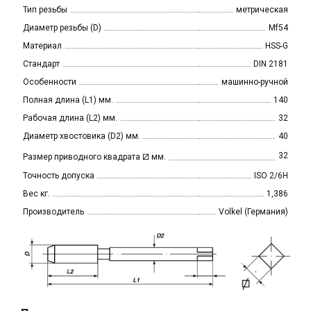
Тип резьбы
метрическая
Диаметр резьбы (D)
Mf54
Материал
HSS-G
Стандарт
DIN 2181
Особенности
машинно-ручной
Полная длина (L1) мм.
140
Рабочая длина (L2) мм.
32
Диаметр хвостовика (D2) мм.
40
⧄
32
Размер приводного квадрата
мм.
Точность допуска
ISO 2/6H
Вес кг.
1,386
Производитель
Volkel (Германия)