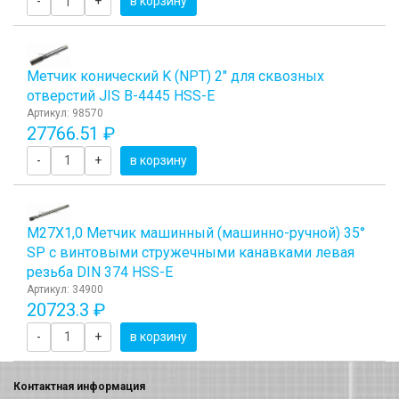
-
+
в корзину
Метчик конический K (NPT) 2" для сквозных
отверстий JIS B-4445 HSS-E
Артикул: 98570
27766.51 ₽
-
+
в корзину
М27Х1,0 Метчик машинный (машинно-ручной) 35°
SP с винтовыми стружечными канавками левая
резьба DIN 374 HSS-E
Артикул: 34900
20723.3 ₽
-
+
в корзину
Контактная информация