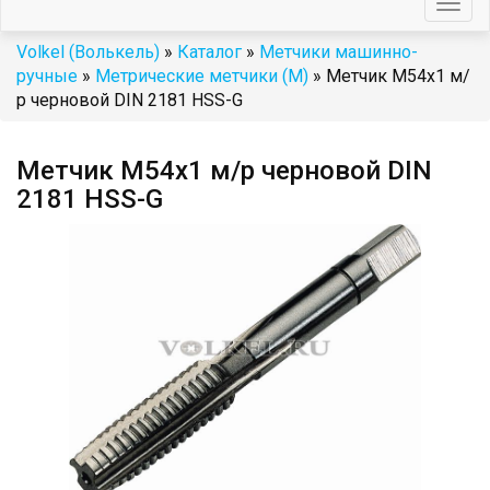
Togg
navig
Volkel (Волькель)
»
Каталог
»
Метчики машинно-
ручные
»
Метрические метчики (М)
» Метчик М54x1 м/
р черновой DIN 2181 HSS-G
Метчик М54x1 м/р черновой DIN
2181 HSS-G